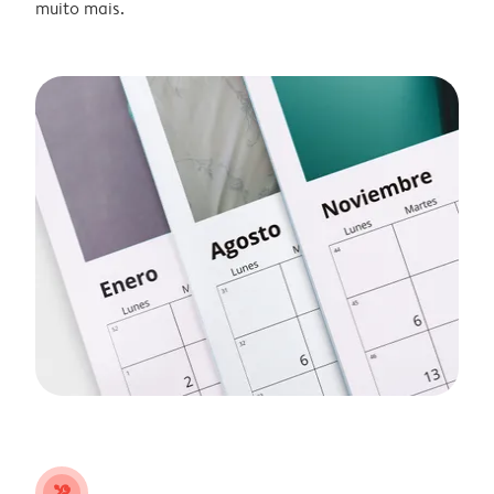
muito mais.
tools