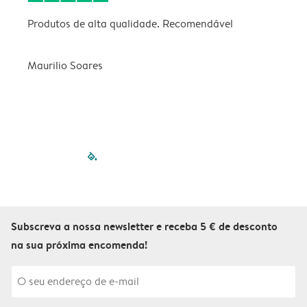
Produtos de alta qualidade. Recomendável
B
Maurilio Soares
V
filled-pagination
outlined-paginatio
outlined-paginat
outlined-pagin
outlined-pag
outlined-p
Subscreva a nossa newsletter e receba 5 € de desconto
na sua próxima encomenda!