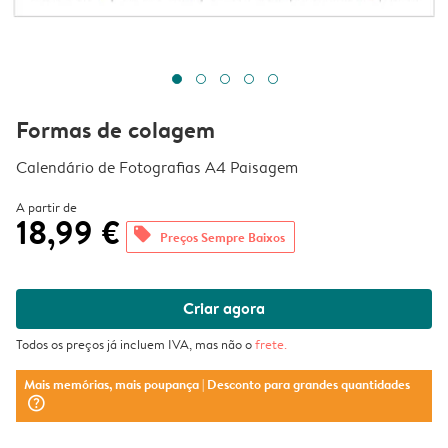
Formas de colagem
Calendário de Fotografias A4 Paisagem
A partir de
18,99 €
offers
Preços Sempre Baixos
Criar agora
Todos os preços já incluem IVA, mas não o
frete
.
Mais memórias, mais poupança
| Desconto para grandes quantidades
question_mark_circle