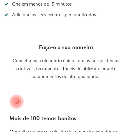
Crie em menos de 15 minutos
Adicione os seus eventos personalizados
Faça-o à sua maneira
Conceba um calendário único com os nossos temas
criativos, ferramentas fáceis de utilizar e papel e
acabamentos de alta qualidade.
layout_alt
Mais de 100 temas bonitos
Mergulhe na nossa coleção de temas desenhados por