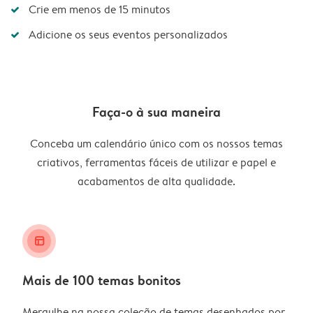
Crie em menos de 15 minutos
Adicione os seus eventos personalizados
Faça-o à sua maneira
Conceba um calendário único com os nossos temas
criativos, ferramentas fáceis de utilizar e papel e
acabamentos de alta qualidade.
layout_alt
Mais de 100 temas bonitos
Mergulhe na nossa coleção de temas desenhados por