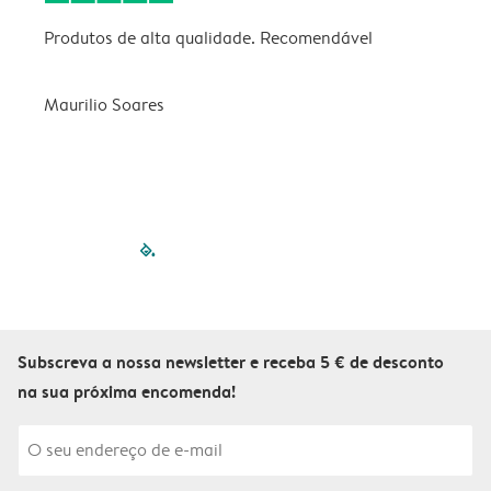
Produtos de alta qualidade. Recomendável
B
Maurilio Soares
V
filled-pagination
outlined-paginatio
outlined-paginat
outlined-pagin
outlined-pag
outlined-p
Subscreva a nossa newsletter e receba 5 € de desconto
na sua próxima encomenda!