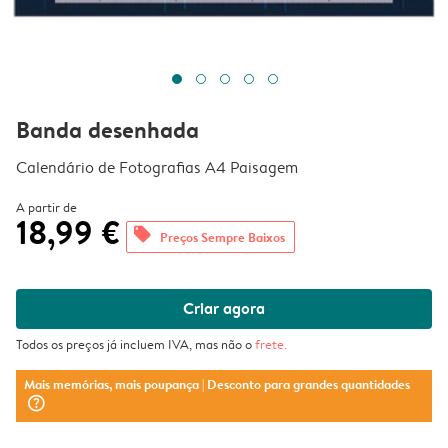
Banda desenhada
Calendário de Fotografias A4 Paisagem
A partir de
18,99 €
offers
Preços Sempre Baixos
Criar agora
Todos os preços já incluem IVA, mas não o
frete
.
Mais memórias, mais poupança
| Desconto para grandes quantidades
question_mark_circle