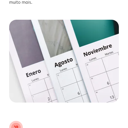
muito mais.
tools