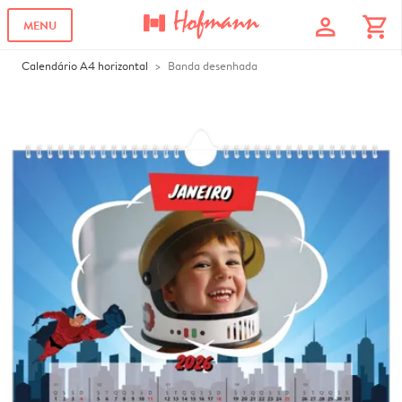
profile
shopping_cart
MENU
Calendário A4 horizontal
Banda desenhada