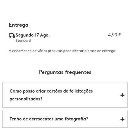
Entrega
Segunda 17 Ago.
4,99 €
delivery_standard_v2
Standard
A encomenda de vários produtos pode alterar o prazo de entrega.
Perguntas frequentes
Como posso criar cartões de felicitações
personalizados?
Utilize o nosso Estúdio de Criação para criar cartões
Tenho de acrescentar uma fotografia?
de felicitações personalizados online. Escolha um
esquema, altere o fundo e personalize-o com