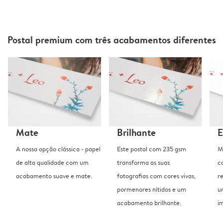
Postal premium com três acabamentos diferentes
Mate
Brilhante
E
A nossa opção clássica - papel
Este postal com 235 gsm
M
de alta qualidade com um
transforma as suas
c
acabamento suave e mate.
fotografias com cores vivas,
r
pormenores nítidos e um
u
acabamento brilhante.
i