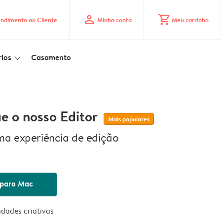
profile
shopping_cart
ndimento ao Cliente
Minha conta
Meu carrinho
ios
Casamento
slim_arrow_down
e o nosso Editor
Mais populares
ma experiência de edição
 para Mac
lidades criativas