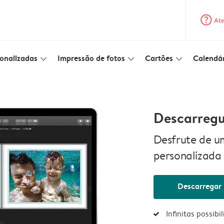
question_mark_circle
Ate
onalizadas
Impressão de fotos
Cartões
Calendár
slim_arrow_down
slim_arrow_down
slim_arrow_down
Descarregu
Desfrute de u
personalizada
Descarregar
Infinitas possibi