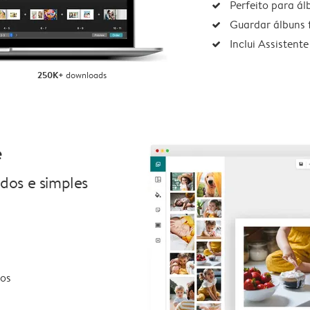
Perfeito para á
Guardar álbuns f
Inclui Assistente
250K+
downloads
e
idos e simples
dos