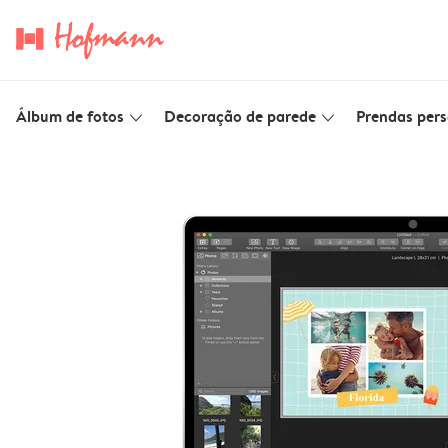
Álbum de fotos
Decoração de parede
Prendas pers
slim_arrow_down
slim_arrow_down