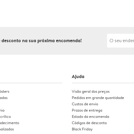
de desconto na sua próxima encomenda!
Ajuda
ósters
Visão geral dos preços
zadas
Pedidos em grande quantidade
Custos de envio
nio
Prazos de entrega
crílico
Estado da encomenda
radecimento
Códigos de desconto
alizados
Black Friday