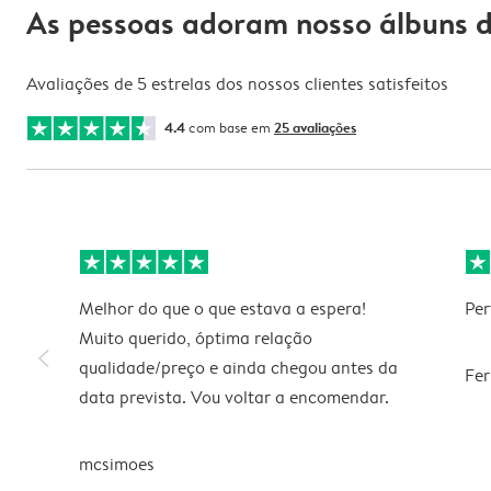
As pessoas adoram nosso álbuns d
Avaliações de 5 estrelas dos nossos clientes satisfeitos
4.4
com base em
25 avaliações
Melhor do que o que estava a espera!
Per
Muito querido, óptima relação
slim_arrow_left
qualidade/preço e ainda chegou antes da
Fe
data prevista. Vou voltar a encomendar.
mcsimoes