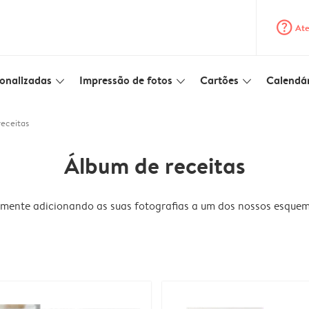
question_mark_circle
Ate
onalizadas
Impressão de fotos
Cartões
Calendár
slim_arrow_down
slim_arrow_down
slim_arrow_down
eceitas
Álbum de receitas
cilmente adicionando as suas fotografias a um dos nossos esqu