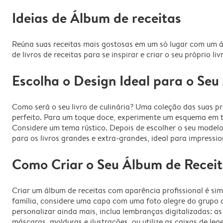
Ideias de Álbum de receitas
Reúna suas receitas mais gostosas em um só lugar com um ál
de livros de receitas para se inspirar e criar o seu próprio liv
Escolha o Design Ideal para o Seu
Como será o seu livro de culinária? Uma coleção das suas 
perfeito. Para um toque doce, experimente um esquema em to
Considere um tema rústico. Depois de escolher o seu modelo
para os livros grandes e extra-grandes, ideal para impress
Como Criar o Seu Álbum de Recei
Criar um álbum de receitas com aparência profissional é si
família, considere uma capa com uma foto alegre do grupo ou
personalizar ainda mais, inclua lembranças digitalizadas: a
máscaras, molduras e ilustrações, ou utilize as caixas de leg