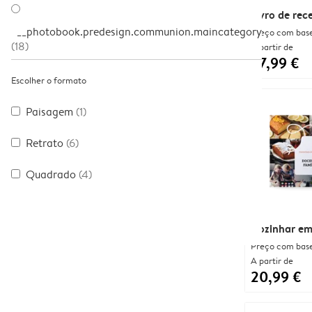
Livro de rec
__photobook.predesign.communion.maincategory
Preço com bas
(18)
A partir de
27,99 €
Escolher o formato
Paisagem
(1)
Retrato
(6)
Quadrado
(4)
Cozinhar em
Preço com bas
A partir de
20,99 €