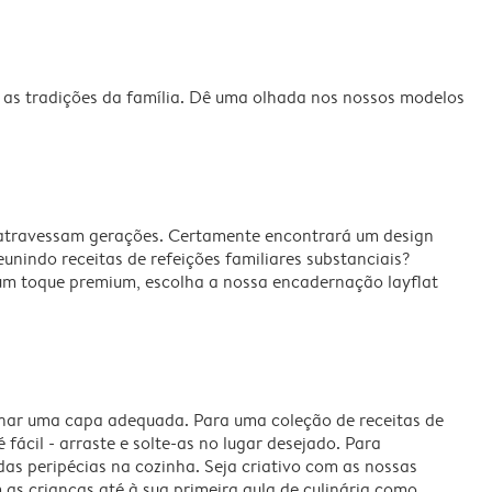
r as tradições da família. Dê uma olhada nos nossos modelos
e atravessam gerações. Certamente encontrará um design
nindo receitas de refeições familiares substanciais?
 um toque premium, escolha a nossa encadernação layflat
ionar uma capa adequada. Para uma coleção de receitas de
ácil - arraste e solte-as no lugar desejado. Para
das peripécias na cozinha. Seja criativo com as nossas
m as crianças até à sua primeira aula de culinária como