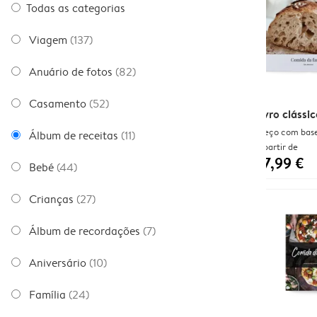
Todas as categorias
Viagem
(137)
Anuário de fotos
(82)
Casamento
(52)
Livro clássic
Preço com base
Álbum de receitas
(11)
A partir de
27,99 €
Bebé
(44)
Crianças
(27)
Álbum de recordações
(7)
Aniversário
(10)
Família
(24)