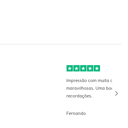
Impressão com muita qualidad
maravilhosas. Uma boa forma
slim_arrow_right
recordações.
Fernando