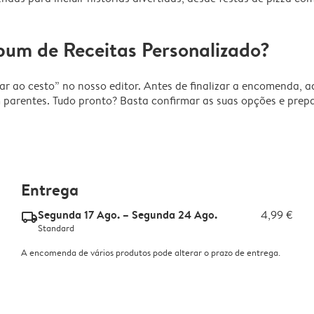
bum de Receitas Personalizado?
r ao cesto” no nosso editor. Antes de finalizar a encomenda, a
om parentes. Tudo pronto? Basta confirmar as suas opções e prep
Entrega
Segunda 17 Ago. – Segunda 24 Ago.
4,99 €
delivery_standard_v2
Standard
A encomenda de vários produtos pode alterar o prazo de entrega.