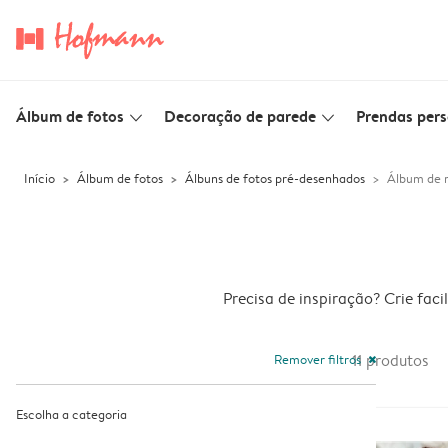
Álbum de fotos
Decoração de parede
Prendas pers
slim_arrow_down
slim_arrow_down
Início
Álbum de fotos
Álbuns de fotos pré-desenhados
Álbum de r
Precisa de inspiração? Crie fa
Remover filtros
11
produtos
close
Escolha a categoria