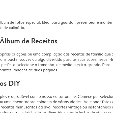
bum de fotos especial. Ideal para guardar, presentear e mante
ro de culinária.
 Álbum de Receitas
próprias criações ou uma compilação das receitas de família qu
ns pastel suaves ou algo divertido para as suas sobremesas. Reu
 perfeito, selecione o tamanho, de médio a extra-grande. Para
ionantes imagens de duas páginas.
tas DIY
mples e agradável com o nosso editor online. Comece por selec
 uma encantadora colagem de várias idades. Adicionar fotos é f
s receitas manuscritas da avó, recortes vintage ou instantâneos 
endas para incluir histórias divertidas, desde festas de pizza co