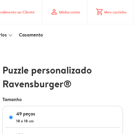
profile
shopping_cart
ndimento ao Cliente
Minha conta
Meu carrinho
ios
Casamento
slim_arrow_down
Puzzle personalizado
Ravensburger®
Tamanho
49 peças
18 x 18 cm