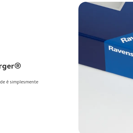
urger®
ade é simplesmente