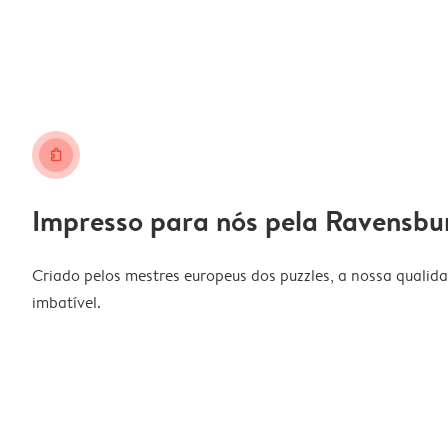
puzzle
Impresso para nós pela Ravensb
Criado pelos mestres europeus dos puzzles, a nossa qualid
imbatível.