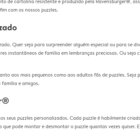
ito de cartolina resistente e produzido pela Ravensburger®, as
fim com os nossos puzzles.
izado
ado. Quer seja para surpreender alguém especial ou para se di
res instantâneos de família em lembranças preciosas. Ou seja 
anto aos mais pequenos como aos adultos fãs de puzzles. Seja 
 família e amigos.
er®
s seus puzzles personalizados. Cada puzzle é habilmente criad
fica que pode montar e desmontar o puzzle quantas vezes quiser.