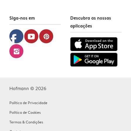
Siga-nos em
Descubra as nossas
aplicações
facebook
youtube
pinterest
instagram
Hofmann © 2026
Política de Privacidade
Política de Cookies
Termos & Condições