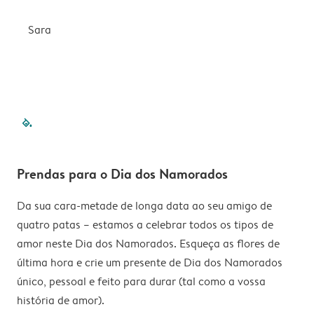
Sara
filled-pagination
outlined-pagination
outlined-pagination
outlined-pagination
outlined-paginatio
outlined-paginat
outlined-pagin
outlined-pag
outlined-p
outlined
outlin
outl
Prendas para o Dia dos Namorados
Da sua cara-metade de longa data ao seu amigo de
quatro patas – estamos a celebrar todos os tipos de
amor neste Dia dos Namorados. Esqueça as flores de
última hora e crie um presente de Dia dos Namorados
único, pessoal e feito para durar (tal como a vossa
história de amor).