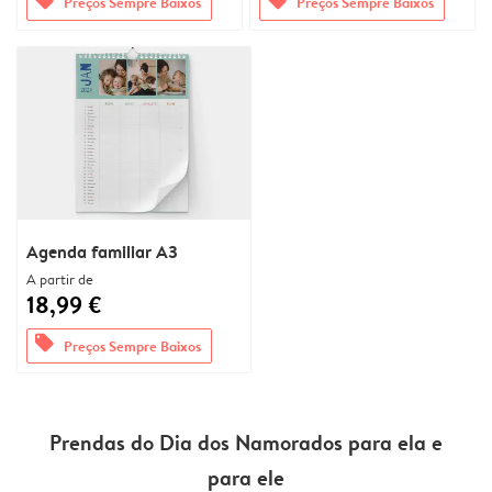
Preços Sempre Baixos
Preços Sempre Baixos
Agenda familiar A3
A partir de
18,99 €
offers
Preços Sempre Baixos
Prendas do Dia dos Namorados para ela e
para ele