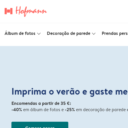
Álbum de fotos
Decoração de parede
Prendas pers
slim_arrow_down
slim_arrow_down
Imprima o verão e gaste m
Encomendas a partir de 35 €:
-40%
-25%
em álbum de fotos e
em decoração de parede e
Comece agora