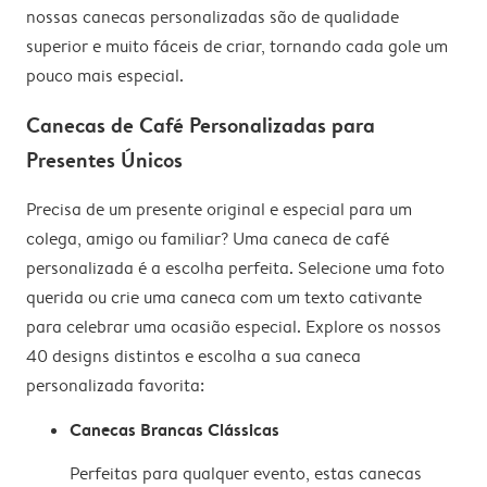
""Melhor Pai do Mundo"" – pronta para o Dia do Pai
nossas canecas personalizadas são de qualidade
""Caneca de [Nome] – Proibido Mexer"" – um sucesso
superior e muito fáceis de criar, tornando cada gole um
numa caneca personalizada com nome
pouco mais especial.
Canecas de Café Personalizadas para
Presentes Únicos
Precisa de um presente original e especial para um
colega, amigo ou familiar? Uma caneca de café
personalizada é a escolha perfeita. Selecione uma foto
querida ou crie uma caneca com um texto cativante
para celebrar uma ocasião especial. Explore os nossos
40 designs distintos e escolha a sua caneca
personalizada favorita:
Canecas Brancas Clássicas
Perfeitas para qualquer evento, estas canecas