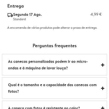
Entrega
Segunda 17 Ago.
4,99 €
delivery_standard_v2
Standard
A encomenda de vários produtos pode alterar o prazo de entrega.
Perguntas frequentes
As canecas personalizadas podem ir ao micro-
ondas e à máquina de lavar louça?
As nossas canecas personalizadas são adequadas
Qual é o tamanho e a capacidade das canecas com
para micro-ondas e máquina de lavar loiça. A única
fotos?
exceção são as nossas
canecas mágicas
, que podem
ir ao micro-ondas mas têm de ser lavadas à mão para
As nossas canecas medem 8,2 x 9,5 cm e têm
conservar o seu efeito.
A caneca com fotos é resistente ao calor?
capacidade para 285 ml, perfeitas para uma bebida