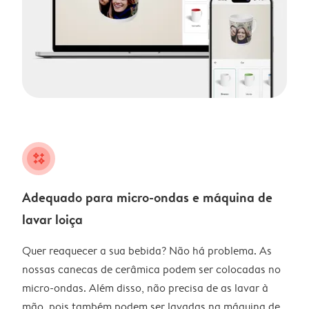
night
Adequado para micro-ondas e máquina de
lavar loiça
Quer reaquecer a sua bebida? Não há problema. As
nossas canecas de cerâmica podem ser colocadas no
micro-ondas. Além disso, não precisa de as lavar à
mão, pois também podem ser lavadas na máquina de