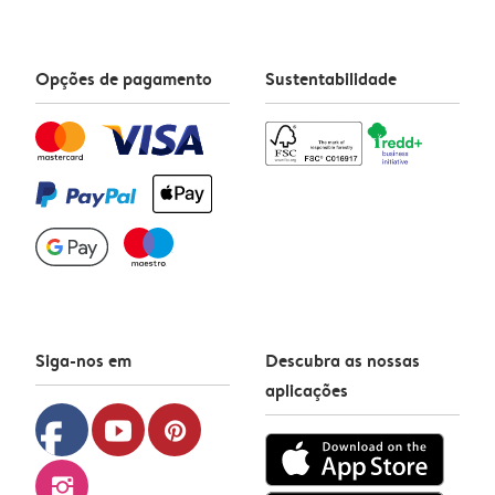
Opções de pagamento
Sustentabilidade
Siga-nos em
Descubra as nossas
aplicações
facebook
youtube
pinterest
instagram