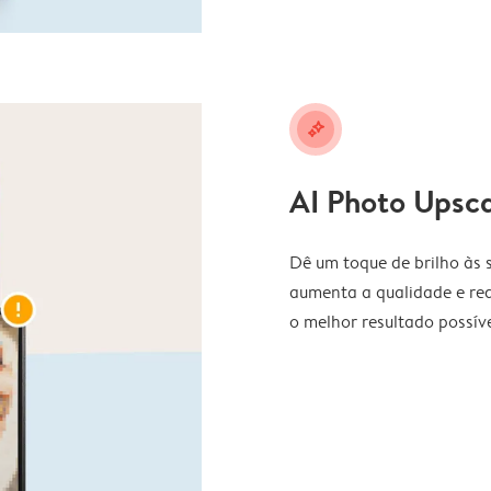
stars
AI Photo Upsca
Dê um toque de brilho às 
aumenta a qualidade e red
o melhor resultado possív