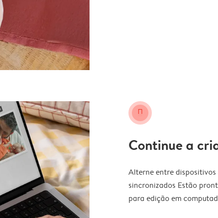
smartphone
Continue a cri
Alterne entre dispositivo
sincronizados Estão pron
para edição em computador