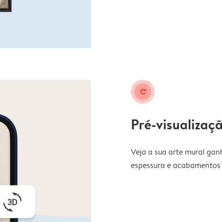
rotate_right
Pré-visualizaç
Veja a sua arte mural ga
espessura e acabamentos