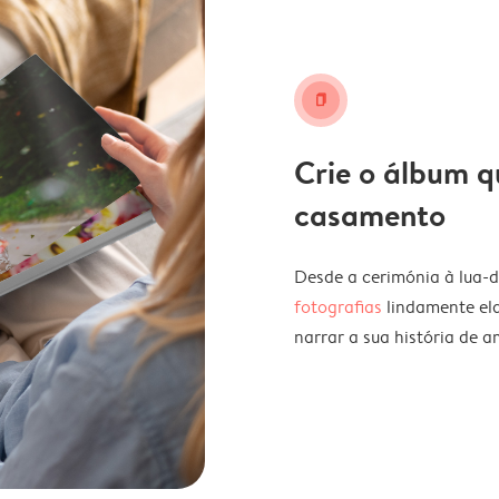
book
Crie o álbum q
casamento
Desde a cerimónia à lua-
fotografias
lindamente el
narrar a sua história de a