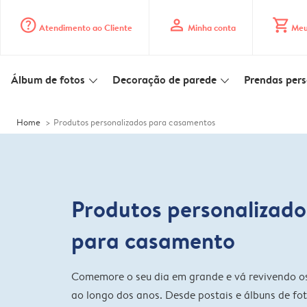
question_mark_circle
profile
shopping_cart
Atendimento ao Cliente
Minha conta
Meu
Álbum de fotos
Decoração de parede
Prendas pers
slim_arrow_down
slim_arrow_down
Home
Produtos personalizados para casamentos
Produtos personalizado
para casamento
Comemore o seu dia em grande e vá revivendo o
ao longo dos anos. Desde postais e álbuns de fo