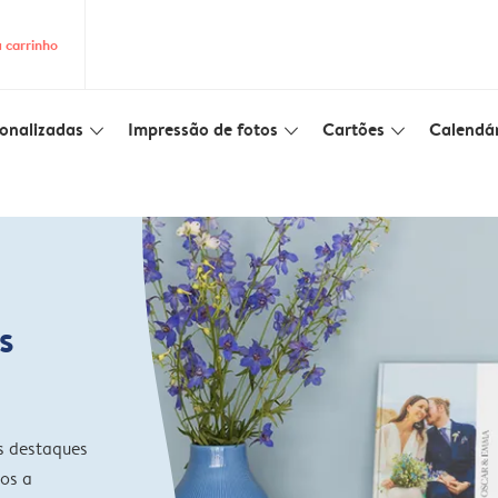
 carrinho
onalizadas
Impressão de fotos
Cartões
Calendár
slim_arrow_down
slim_arrow_down
slim_arrow_down
s
s destaques
tos a