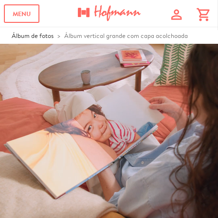
profile
shopping_cart
MENU
Álbum de fotos
Álbum vertical grande com capa acolchoada