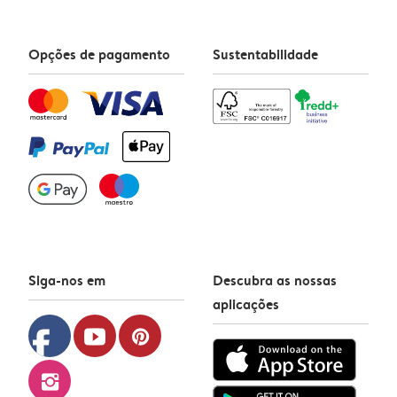
Opções de pagamento
Sustentabilidade
Siga-nos em
Descubra as nossas
aplicações
facebook
youtube
pinterest
instagram