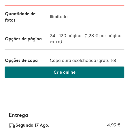
Quantidade de
Ilimitado
fotos
24
-
120
páginas (
1,28 €
por página
Opções de página
extra)
Opções de capa
Capa dura acolchoada (
gratuito
)
Crie online
Entrega
Segunda 17 Ago.
4,99 €
delivery_standard_v2