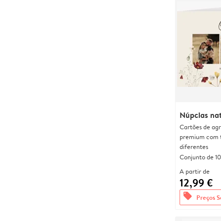
Núpcias nat
Cartões de agr
premium com 
diferentes
Conjunto de 10
A partir de
12,99 €
offers
Preços S