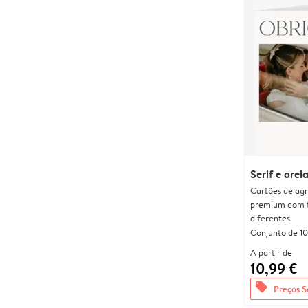
Serif e arei
Cartões de agr
premium com 
diferentes
Conjunto de 10
A partir de
10,99 €
offers
Preços S