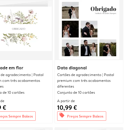
dade em flor
Data diagonal
 de agradecimento | Postal
Cartões de agradecimento | Postal
 com três acabamentos
premium com três acabamentos
tes
diferentes
o de 10 cartões
Conjunto de 10 cartões
 de
A partir de
9 €
10,99 €
offers
reços Sempre Baixos
Preços Sempre Baixos