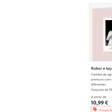
Rubor e laç
Cartões de agr
premium com 
diferentes
Conjunto de 10
A partir de
10,99 €
offers
Preços S