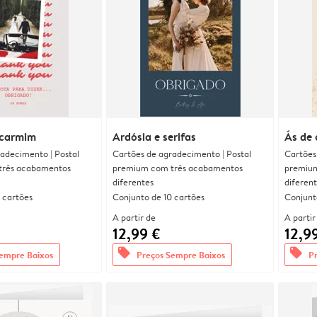
 carmim
Ardósia e serifas
Ás de
adecimento | Postal
Cartões de agradecimento | Postal
Cartões
três acabamentos
premium com três acabamentos
premium
diferentes
diferen
 cartões
Conjunto de 10 cartões
Conjunt
A partir de
A partir
12,99 €
12,9
offers
offers
empre Baixos
Preços Sempre Baixos
P