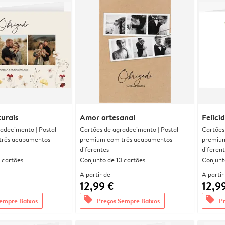
urais
Amor artesanal
Felici
adecimento | Postal
Cartões de agradecimento | Postal
Cartões
três acabamentos
premium com três acabamentos
premium
diferentes
diferen
 cartões
Conjunto de 10 cartões
Conjunt
A partir de
A partir
12,99 €
12,9
offers
offers
empre Baixos
Preços Sempre Baixos
P