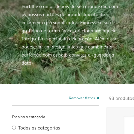
Partilhe o amor depois do seu grande dia com
os nossos cartões de agradecimento de
casamento personalizados. Expresse a sua
gratidão de forma única, adicionando aquela
fotografia especial da celebração. Além disso,
pode criar um design único que combine na
perfeição com os seus convites e «guardar a
data»
Remover filtros
93
produto
close
Escolha a categoria
Todas as categorias