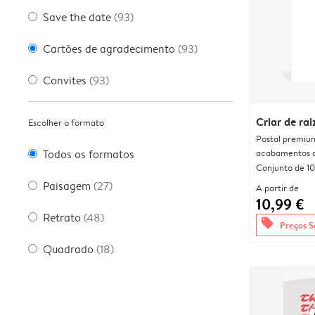
Save the date
(93)
Cartões de agradecimento
(93)
Convites
(93)
Criar de rai
Escolher o formato
Postal premiu
acabamentos d
Todos os formatos
Conjunto de 10
Paisagem
(27)
A partir de
10,99 €
Retrato
(48)
offers
Preços S
Quadrado
(18)