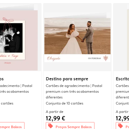
os
Destino para sempre
Escrit
adecimento | Postal
Cartões de agradecimento | Postal
Cartões
três acabamentos
premium com três acabamentos
premium
diferentes
diferen
 cartões
Conjunto de 10 cartões
Conjunt
A partir de
A partir
12,99 €
12,9
offers
offers
empre Baixos
Preços Sempre Baixos
P