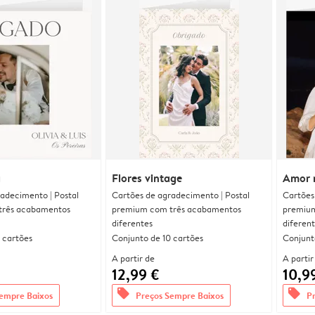
a
Flores vintage
Amor 
adecimento | Postal
Cartões de agradecimento | Postal
Cartões
três acabamentos
premium com três acabamentos
premium
diferentes
diferen
 cartões
Conjunto de 10 cartões
Conjunt
A partir de
A partir
12,99 €
10,9
offers
offers
empre Baixos
Preços Sempre Baixos
P