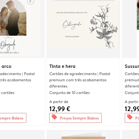
 arco
Tinta e hera
Sussur
adecimento | Postal
Cartões de agradecimento | Postal
Cartões
três acabamentos
premium com três acabamentos
premium
diferentes
diferen
 cartões
Conjunto de 10 cartões
Conjunt
A partir de
A partir
12,99 €
12,9
offers
offers
empre Baixos
Preços Sempre Baixos
P