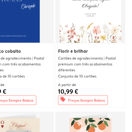
co cobalto
Florir e brilhar
 de agradecimento | Postal
Cartões de agradecimento | Postal
 com três acabamentos
premium com três acabamentos
tes
diferentes
o de 10 cartões
Conjunto de 10 cartões
 de
A partir de
9 €
10,99 €
offers
reços Sempre Baixos
Preços Sempre Baixos