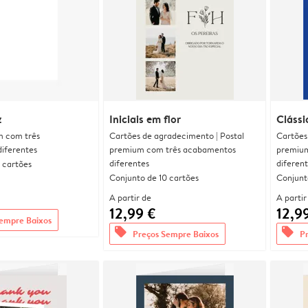
z
Iniciais em flor
Clássi
m com três
Cartões de agradecimento | Postal
Cartões
iferentes
premium com três acabamentos
premium
diferentes
diferen
 cartões
Conjunto de 10 cartões
Conjunt
A partir de
A partir
12,99 €
12,9
empre Baixos
offers
offers
Preços Sempre Baixos
P