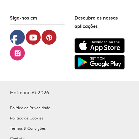
Siga-nos em
Descubra as nossas
aplicações
facebook
youtube
pinterest
instagram
Hofmann © 2026
Política de Privacidade
Política de Cookies
Termos & Condições
Contato