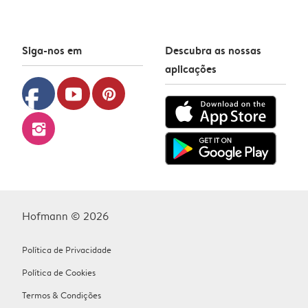
Siga-nos em
Descubra as nossas
aplicações
facebook
youtube
pinterest
instagram
Hofmann © 2026
Política de Privacidade
Política de Cookies
Termos & Condições