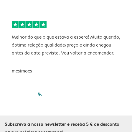
Melhor do que o que estava a espera! Muito querido,
P
óptima relação qualidade/preço e ainda chegou
antes da data prevista. Vou voltar a encomendar.
mcsimoes
filled-pagination
outlined-paginatio
outlined-paginat
outlined-pagin
outlined-pag
outlined-p
Subscreva a nossa newsletter e receba 5 € de desconto
na sua próxima encomenda!