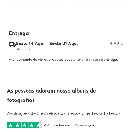
Entrega
Sexta 14 Ago. – Sexta 21 Ago.
4,99 €
delivery_standard_v2
Standard
A encomenda de vários produtos pode alterar o prazo de entrega.
As pessoas adoram nosso álbuns de
fotografias
Avaliações de 5 estrelas dos nossos clientes satisfeitos
4.4
com base em
25 avaliações