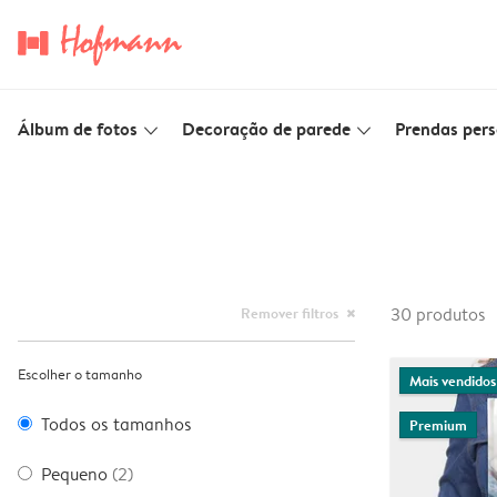
Álbum de fotos
Decoração de parede
Prendas pers
slim_arrow_down
slim_arrow_down
Remover filtros
30
produtos
close
Escolher o tamanho
Mais vendidos
Todos os tamanhos
Premium
Pequeno
(2)