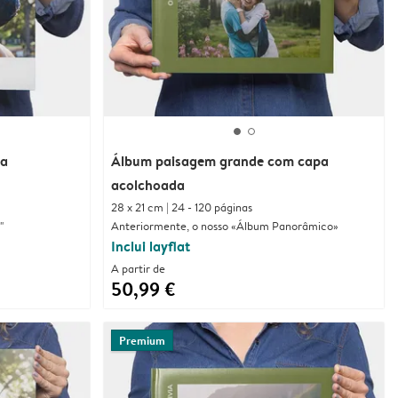
pa
Álbum paisagem grande com capa
acolchoada
28 x 21 cm | 24 - 120 páginas
"
Anteriormente, o nosso «Álbum Panorâmico»
Inclui layflat
A partir de
50,99 €
Premium