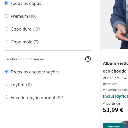
Todas as capas
Premium
(10)
Capa dura
(13)
Capa mole
(7)
question_mark_circle
Escolha a encadernação
Álbum verti
acolchoada
Todas as encadernações
21 x 28 cm | 24 
premium
Layflat
(11)
Anteriormente,
Inclui layfla
Encadernação normal
(19)
A partir de
53,99 €
Premium