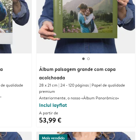
pa
Álbum paisagem grande com capa
acolchoada
l de qualidade
28 x 21 cm | 24 - 120 páginas | Papel de qualidade
premium
"
Anteriormente, o nosso «Álbum Panorâmico»
Inclui layflat
A partir de
53,99 €
Mais vendido