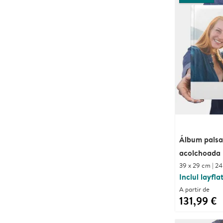
Álbum paisa
acolchoada
39 x 29 cm | 24
Inclui layfla
A partir de
131,99 €