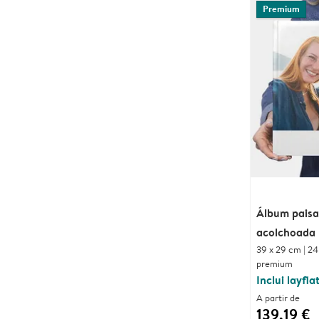
Premium
Álbum paisa
acolchoada
39 x 29 cm | 24
premium
Inclui layfla
A partir de
139,19 €