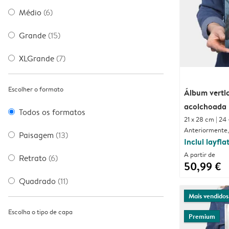
Médio
(6)
Grande
(15)
XLGrande
(7)
Escolher o formato
Álbum verti
acolchoada
Todos os formatos
21 x 28 cm | 24 
Anteriormente,
Paisagem
(13)
Inclui layfla
A partir de
Retrato
(6)
50,99 €
Quadrado
(11)
Mais vendidos
Escolha o tipo de capa
Premium