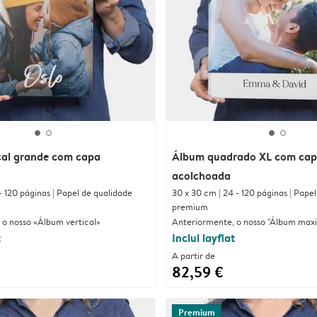
cal grande com capa
Álbum quadrado XL com ca
acolchoada
- 120 páginas | Papel de qualidade
30 x 30 cm | 24 - 120 páginas | Pape
premium
 o nosso «Álbum vertical»
Anteriormente, o nosso "Álbum maxi
t
Inclui layflat
A partir de
82,59 €
Premium