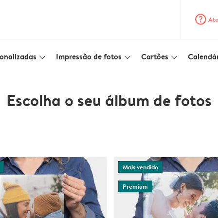
question_mark_circle
Ate
onalizadas
Impressão de fotos
Cartões
Calendár
slim_arrow_down
slim_arrow_down
slim_arrow_down
Escolha o seu álbum de fotos
Mais vendido
Premium