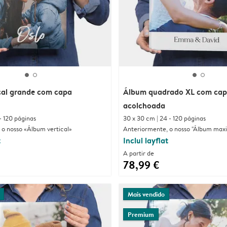
cal grande com capa
Álbum quadrado XL com ca
acolchoada
- 120 páginas
30 x 30 cm | 24 - 120 páginas
 o nosso «Álbum vertical»
Anteriormente, o nosso "Álbum maxi
t
Inclui layflat
A partir de
78,99 €
Mais vendido
Premium