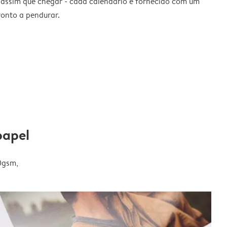
 assim que chegar - cada calendário é fornecido com um
ronto a pendurar.
papel
0gsm,