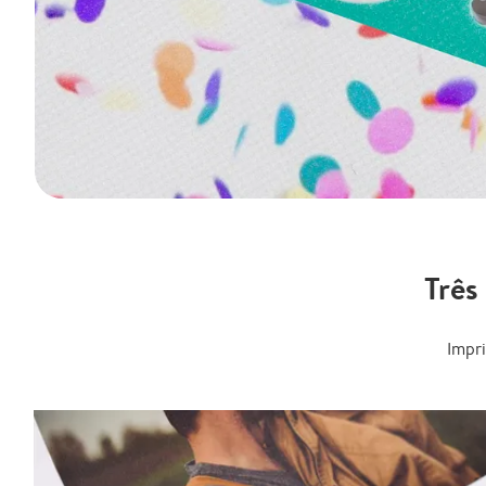
Três
Impr