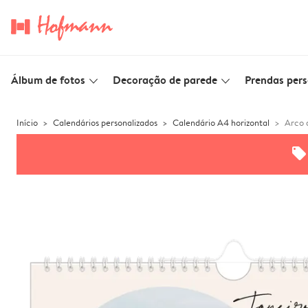
Álbum de fotos
Decoração de parede
Prendas pers
slim_arrow_down
slim_arrow_down
Início
Calendários personalizados
Calendário A4 horizontal
Arco 
offers