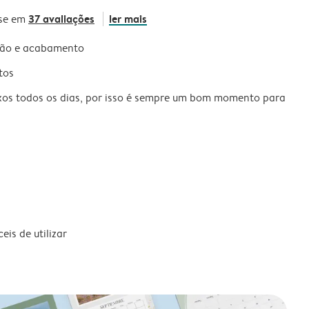
37 avaliações
ler mais
se em
são e acabamento
tos
xos todos os dias, por isso é sempre um bom momento para
is de utilizar