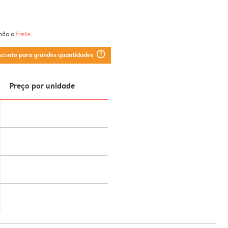
 não o
frete
.
question_mark_circle
sconto para grandes quantidades
Preço por unidade