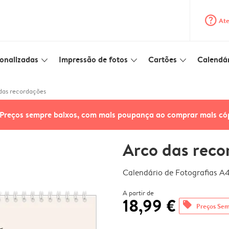
question_mark_circle
Ate
onalizadas
Impressão de fotos
Cartões
Calendár
slim_arrow_down
slim_arrow_down
slim_arrow_down
das recordações
Preços sempre baixos, com mais poupança ao comprar mais có
Arco das reco
Calendário de Fotografias A
A partir de
18,99 €
offers
Preços Sem