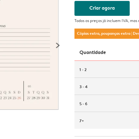
Criar agora
Todos os preços já incluem IVA, mas
Cópias extra, poupanças extra
| De
Quantidade
1 - 2
3 - 4
5 - 6
7+