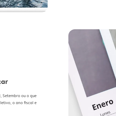
çar
l, Setembro ou o que
etivo, o ano fiscal e