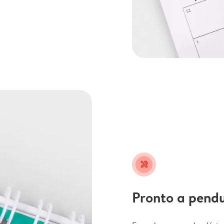
tools
Pronto a pend