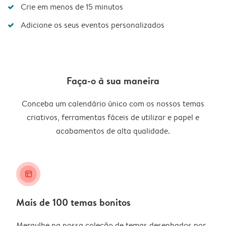
Crie em menos de 15 minutos
Adicione os seus eventos personalizados
Faça-o à sua maneira
Conceba um calendário único com os nossos temas
criativos, ferramentas fáceis de utilizar e papel e
acabamentos de alta qualidade.
layout_alt
Mais de 100 temas bonitos
Mergulhe na nossa coleção de temas desenhados por