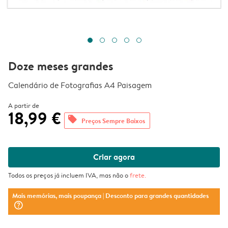
Doze meses grandes
Calendário de Fotografias A4 Paisagem
A partir de
18,99 €
offers
Preços Sempre Baixos
Criar agora
Todos os preços já incluem IVA, mas não o
frete
.
Mais memórias, mais poupança
| Desconto para grandes quantidades
question_mark_circle