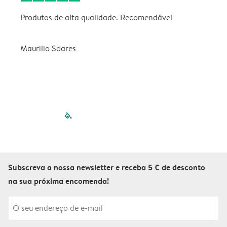
Produtos de alta qualidade. Recomendável
B
Maurilio Soares
V
filled-pagination
outlined-paginatio
outlined-paginat
outlined-pagin
outlined-pag
outlined-p
Subscreva a nossa newsletter e receba 5 € de desconto
na sua próxima encomenda!