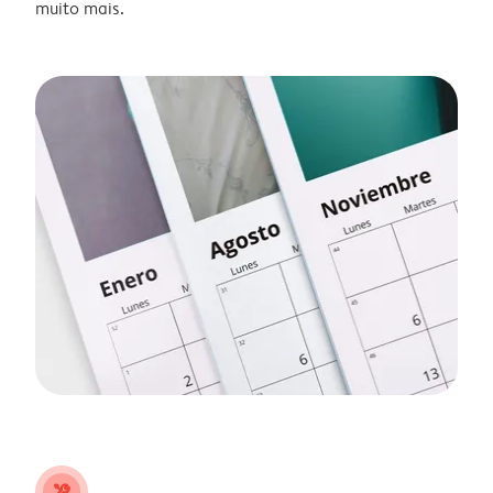
muito mais.
tools