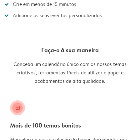
Crie em menos de 15 minutos
Adicione os seus eventos personalizados
Faça-o à sua maneira
Conceba um calendário único com os nossos temas
criativos, ferramentas fáceis de utilizar e papel e
acabamentos de alta qualidade.
layout_alt
Mais de 100 temas bonitos
Mergulhe na nossa coleção de temas desenhados por