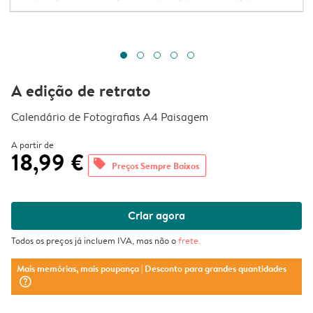
A edição de retrato
Calendário de Fotografias A4 Paisagem
A partir de
18,99 €
offers
Preços Sempre Baixos
Criar agora
Todos os preços já incluem IVA, mas não o
frete
.
Mais memórias, mais poupança
| Desconto para grandes quantidades
question_mark_circle