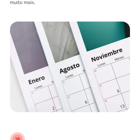
muito mais.
tools