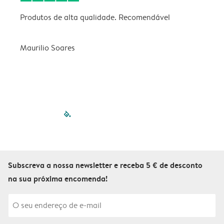
Produtos de alta qualidade. Recomendável
B
Maurilio Soares
V
filled-pagination
outlined-paginatio
outlined-paginat
outlined-pagin
outlined-pag
outlined-p
Subscreva a nossa newsletter e receba 5 € de desconto
na sua próxima encomenda!