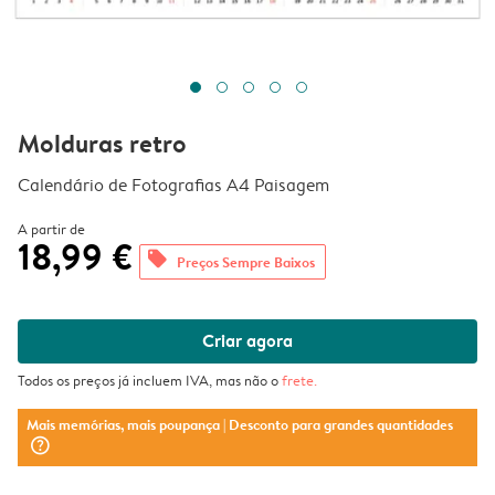
Molduras retro
Calendário de Fotografias A4 Paisagem
A partir de
18,99 €
offers
Preços Sempre Baixos
Criar agora
Todos os preços já incluem IVA, mas não o
frete
.
Mais memórias, mais poupança
| Desconto para grandes quantidades
question_mark_circle