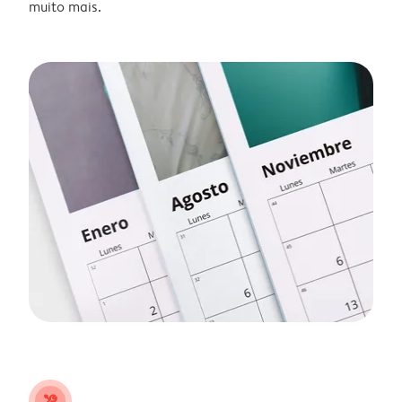
muito mais.
tools