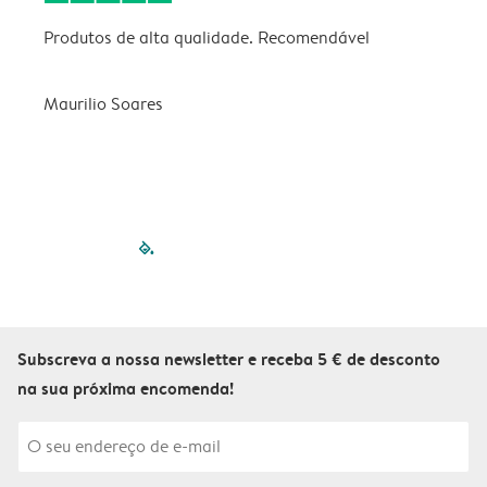
Produtos de alta qualidade. Recomendável
B
Maurilio Soares
V
filled-pagination
outlined-paginatio
outlined-paginat
outlined-pagin
outlined-pag
outlined-p
Subscreva a nossa newsletter e receba 5 € de desconto
na sua próxima encomenda!