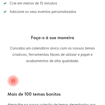
Crie em menos de 15 minutos
Adicione os seus eventos personalizados
Faça-o à sua maneira
Conceba um calendário único com os nossos temas
criativos, ferramentas fáceis de utilizar e papel e
acabamentos de alta qualidade.
layout_alt
Mais de 100 temas bonitos
Mergulhe na nossa coleção de temas desenhados por