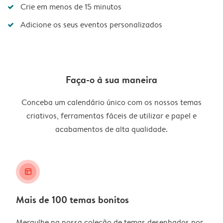
Crie em menos de 15 minutos
Adicione os seus eventos personalizados
Faça-o à sua maneira
Conceba um calendário único com os nossos temas
criativos, ferramentas fáceis de utilizar e papel e
acabamentos de alta qualidade.
layout_alt
Mais de 100 temas bonitos
Mergulhe na nossa coleção de temas desenhados por