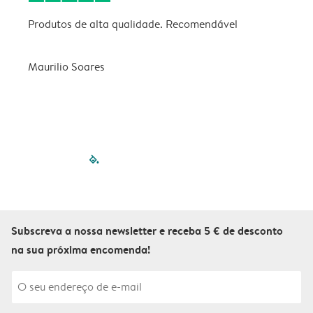
Produtos de alta qualidade. Recomendável
B
Maurilio Soares
V
filled-pagination
outlined-paginatio
outlined-paginat
outlined-pagin
outlined-pag
outlined-p
Subscreva a nossa newsletter e receba 5 € de desconto
na sua próxima encomenda!