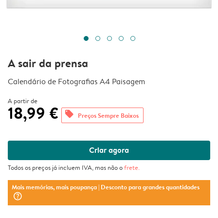
A sair da prensa
Calendário de Fotografias A4 Paisagem
A partir de
18,99 €
offers
Preços Sempre Baixos
Criar agora
Todos os preços já incluem IVA, mas não o
frete
.
Mais memórias, mais poupança
| Desconto para grandes quantidades
question_mark_circle