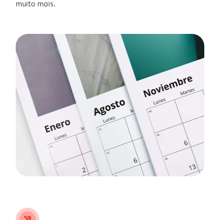
muito mais.
tools