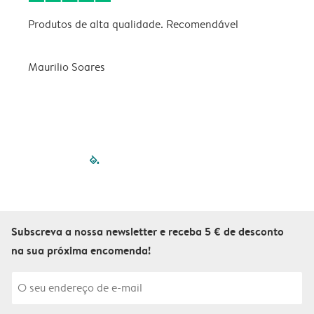
Produtos de alta qualidade. Recomendável
B
Maurilio Soares
V
filled-pagination
outlined-paginatio
outlined-paginat
outlined-pagin
outlined-pag
outlined-p
Subscreva a nossa newsletter e receba 5 € de desconto
na sua próxima encomenda!