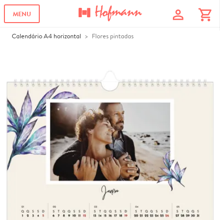
profile
shopping_cart
MENU
Calendário A4 horizontal
Flores pintadas