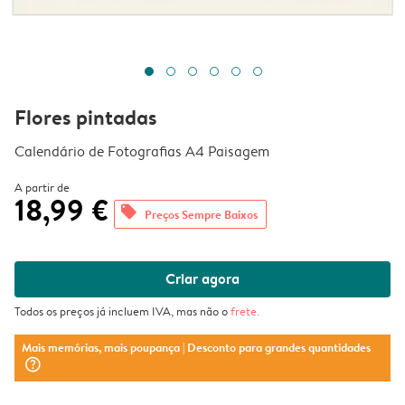
Flores pintadas
Calendário de Fotografias A4 Paisagem
A partir de
18,99 €
offers
Preços Sempre Baixos
Criar agora
Todos os preços já incluem IVA, mas não o
frete
.
Mais memórias, mais poupança
| Desconto para grandes quantidades
question_mark_circle