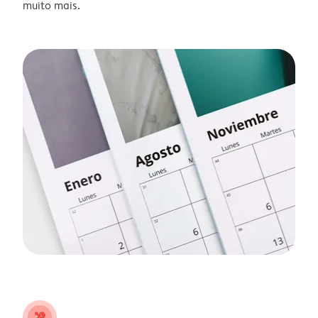
muito mais.
tools