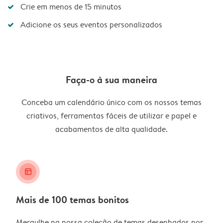
Crie em menos de 15 minutos
Adicione os seus eventos personalizados
Faça-o à sua maneira
Conceba um calendário único com os nossos temas
criativos, ferramentas fáceis de utilizar e papel e
acabamentos de alta qualidade.
layout_alt
Mais de 100 temas bonitos
Mergulhe na nossa coleção de temas desenhados por