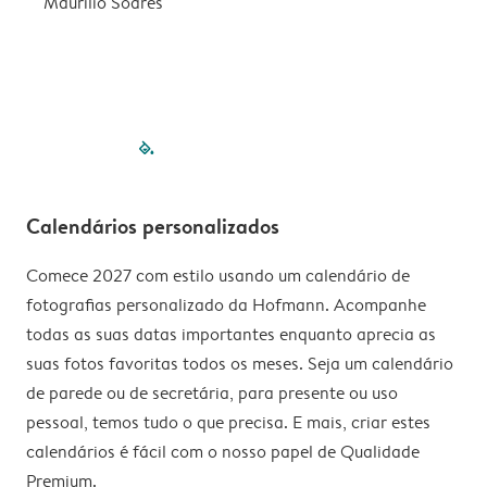
Maurilio Soares
V
filled-pagination
outlined-paginatio
outlined-paginat
outlined-pagin
outlined-pag
outlined-p
Calendários personalizados
Comece 2027 com estilo usando um calendário de
fotografias personalizado da Hofmann. Acompanhe
todas as suas datas importantes enquanto aprecia as
suas fotos favoritas todos os meses. Seja um calendário
de parede ou de secretária, para presente ou uso
pessoal, temos tudo o que precisa. E mais, criar estes
calendários é fácil com o nosso papel de Qualidade
Premium.