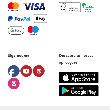
Siga-nos em
Descubra as nossas
aplicações
facebook
youtube
pinterest
instagram