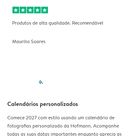
Produtos de alta qualidade. Recomendável
B
Maurilio Soares
V
filled-pagination
outlined-paginatio
outlined-paginat
outlined-pagin
outlined-pag
outlined-p
Calendários personalizados
Comece 2027 com estilo usando um calendário de
fotografias personalizado da Hofmann. Acompanhe
todas as suas datas importantes enquanto aprecia as