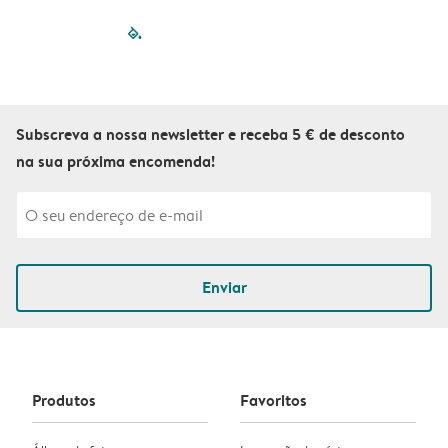
filled-pagination
outlined-paginatio
outlined-paginat
outlined-pagin
outlined-pag
outlined-p
Subscreva a nossa newsletter e receba 5 € de desconto
na sua próxima encomenda!
Enviar
Produtos
Favoritos