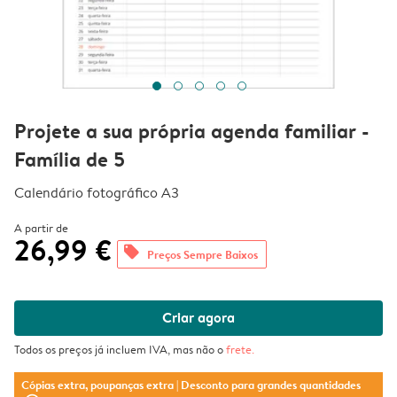
Projete a sua própria agenda familiar -
Família de 5
Calendário fotográfico A3
A partir de
26,99 €
offers
Preços Sempre Baixos
Criar agora
Todos os preços já incluem IVA, mas não o
frete
.
Cópias extra, poupanças extra
| Desconto para grandes quantidades