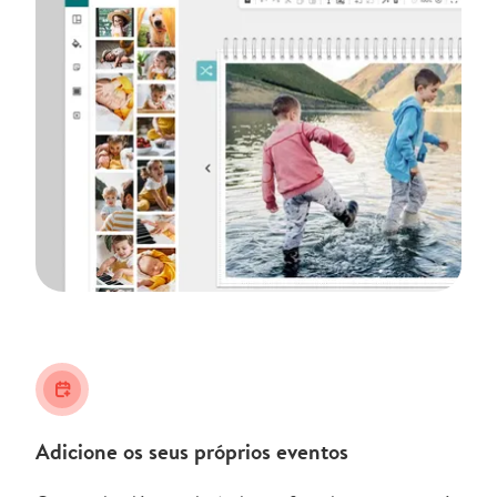
calendar_plus
Adicione os seus próprios eventos