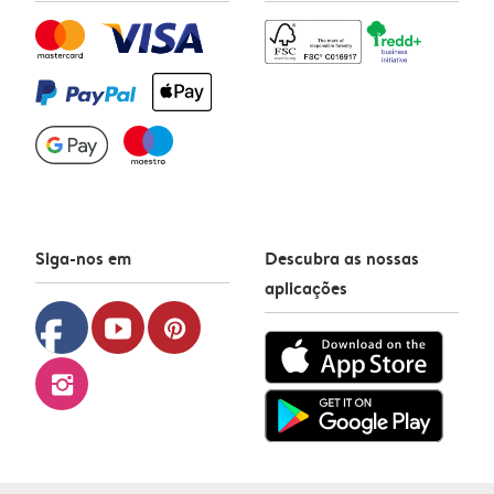
Siga-nos em
Descubra as nossas
aplicações
facebook
youtube
pinterest
instagram