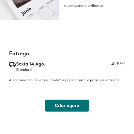
super suave e brilhante.
Entrega
Sexta 14 Ago.
4,99 €
delivery_standard_v2
Standard
A encomenda de vários produtos pode alterar o prazo de entrega.
Criar agora