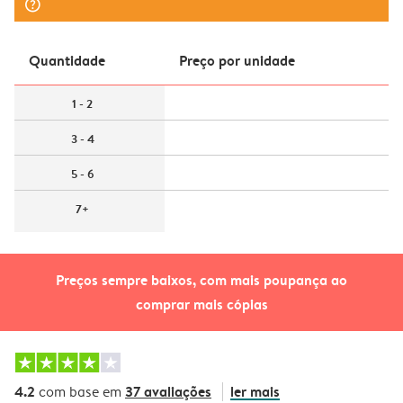
question_mark_circle
Quantidade
Preço por unidade
1 - 2
3 - 4
5 - 6
7+
Preços sempre baixos, com mais poupança ao
comprar mais cópias
4.2
37 avaliações
ler mais
com base em