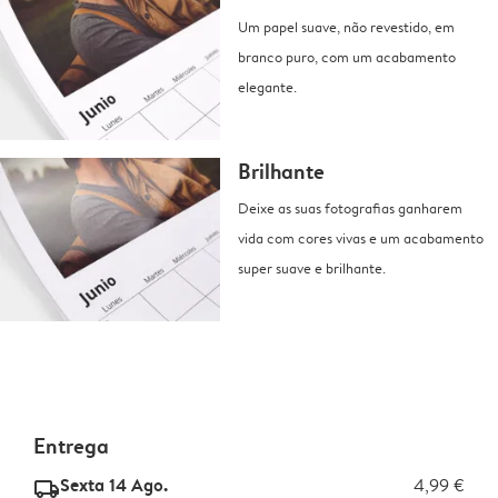
Um papel suave, não revestido, em
branco puro, com um acabamento
elegante.
Brilhante
Deixe as suas fotografias ganharem
vida com cores vivas e um acabamento
super suave e brilhante.
Entrega
Sexta 14 Ago.
4,99 €
delivery_standard_v2