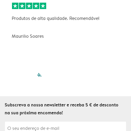
Produtos de alta qualidade. Recomendável
B
Maurilio Soares
V
filled-pagination
outlined-paginatio
outlined-paginat
outlined-pagin
outlined-pag
outlined-p
Subscreva a nossa newsletter e receba 5 € de desconto
na sua próxima encomenda!