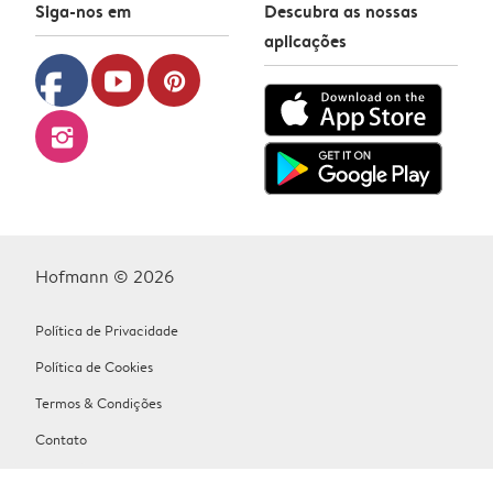
Siga-nos em
Descubra as nossas
aplicações
facebook
youtube
pinterest
instagram
Hofmann © 2026
Política de Privacidade
Política de Cookies
Termos & Condições
Contato