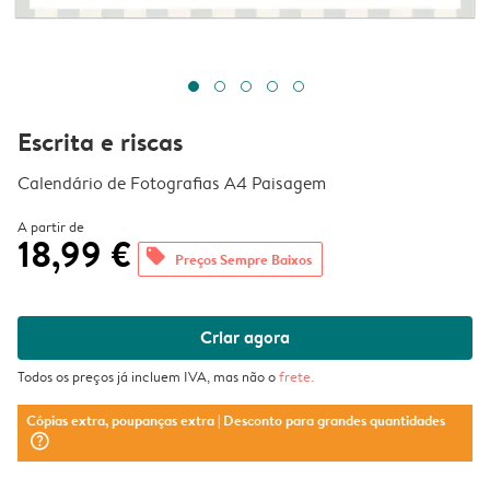
Escrita e riscas
Calendário de Fotografias A4 Paisagem
A partir de
18,99 €
offers
Preços Sempre Baixos
Criar agora
Todos os preços já incluem IVA, mas não o
frete
.
Cópias extra, poupanças extra
| Desconto para grandes quantidades
question_mark_circle