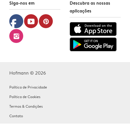
Siga-nos em
Descubra as nossas
aplicações
facebook
youtube
pinterest
instagram
Hofmann © 2026
Política de Privacidade
Política de Cookies
Termos & Condições
Contato