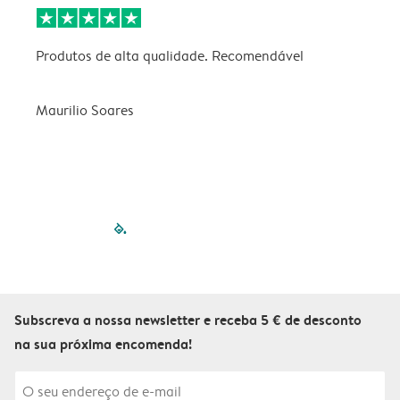
Produtos de alta qualidade. Recomendável
B
Maurilio Soares
V
filled-pagination
outlined-paginatio
outlined-paginat
outlined-pagin
outlined-pag
outlined-p
Subscreva a nossa newsletter e receba 5 € de desconto
na sua próxima encomenda!