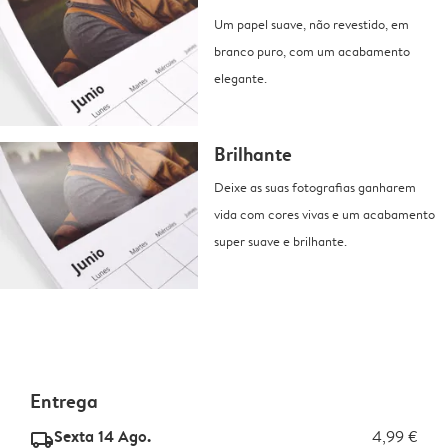
Um papel suave, não revestido, em
branco puro, com um acabamento
elegante.
Brilhante
Deixe as suas fotografias ganharem
vida com cores vivas e um acabamento
super suave e brilhante.
Entrega
Sexta 14 Ago.
4,99 €
delivery_standard_v2