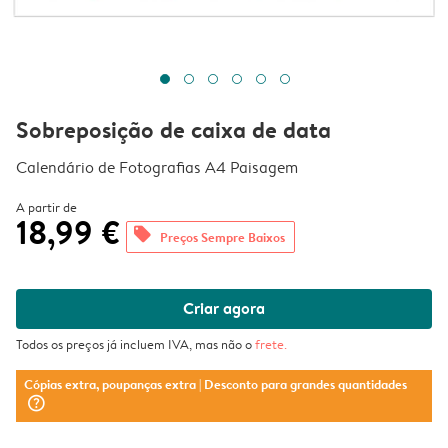
Sobreposição de caixa de data
Calendário de Fotografias A4 Paisagem
A partir de
18,99 €
offers
Preços Sempre Baixos
Criar agora
Todos os preços já incluem IVA, mas não o
frete
.
Cópias extra, poupanças extra
| Desconto para grandes quantidades
question_mark_circle