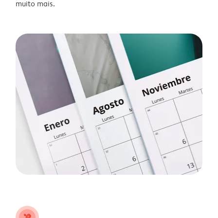
muito mais.
tools