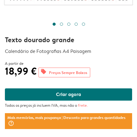
Texto dourado grande
Calendário de Fotografias A4 Paisagem
A partir de
18,99 €
offers
Preços Sempre Baixos
Criar agora
Todos os preços já incluem IVA, mas não o
frete
.
Mais memórias, mais poupança
| Desconto para grandes quantidades
question_mark_circle