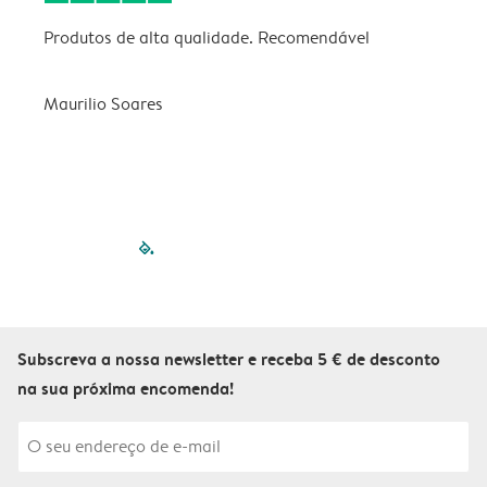
Produtos de alta qualidade. Recomendável
B
Maurilio Soares
V
filled-pagination
outlined-paginatio
outlined-paginat
outlined-pagin
outlined-pag
outlined-p
Subscreva a nossa newsletter e receba 5 € de desconto
na sua próxima encomenda!