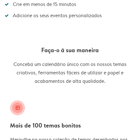
Crie em menos de 15 minutos
Adicione os seus eventos personalizados
Faça-o à sua maneira
Conceba um calendário único com os nossos temas
criativos, ferramentas fáceis de utilizar e papel e
acabamentos de alta qualidade.
layout_alt
Mais de 100 temas bonitos
Mergulhe na nossa coleção de temas desenhados por