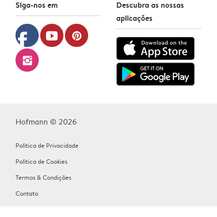
Siga-nos em
Descubra as nossas
aplicações
facebook
youtube
pinterest
instagram
Hofmann © 2026
Política de Privacidade
Política de Cookies
Termos & Condições
Contato