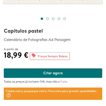
Capítulos pastel
Calendário de Fotografias A4 Paisagem
A partir de
18,99 €
offers
Preços Sempre Baixos
Criar agora
Todos os preços já incluem IVA, mas não o
frete
.
Cópias extra, poupanças extra
| Desconto para grandes quantidades
question_mark_circle