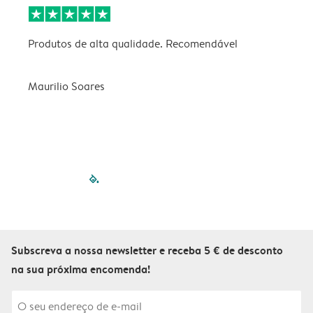
Produtos de alta qualidade. Recomendável
B
Maurilio Soares
V
filled-pagination
outlined-paginatio
outlined-paginat
outlined-pagin
outlined-pag
outlined-p
Subscreva a nossa newsletter e receba 5 € de desconto
na sua próxima encomenda!