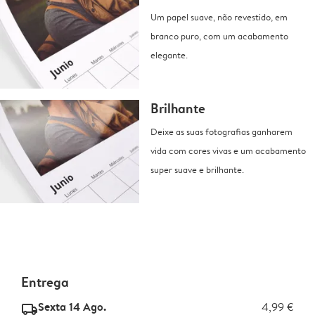
Um papel suave, não revestido, em
branco puro, com um acabamento
elegante.
Brilhante
Deixe as suas fotografias ganharem
vida com cores vivas e um acabamento
super suave e brilhante.
Entrega
Sexta 14 Ago.
4,99 €
delivery_standard_v2