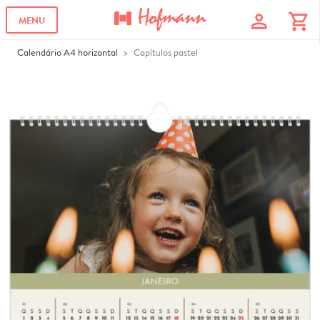
profile
shopping_cart
MENU
Calendário A4 horizontal
Capítulos pastel