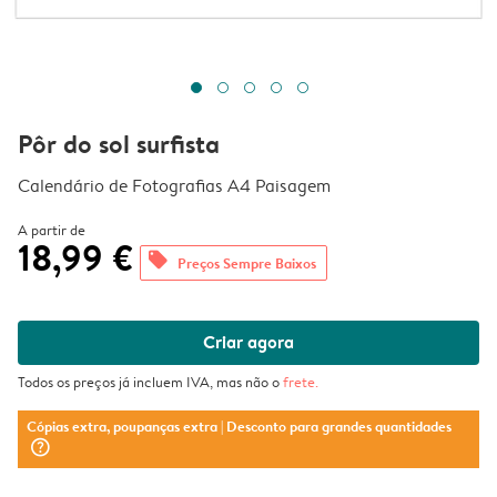
Pôr do sol surfista
Calendário de Fotografias A4 Paisagem
A partir de
18,99 €
offers
Preços Sempre Baixos
Criar agora
Todos os preços já incluem IVA, mas não o
frete
.
Cópias extra, poupanças extra
| Desconto para grandes quantidades
question_mark_circle