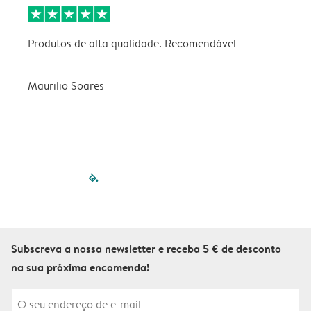
Produtos de alta qualidade. Recomendável
B
Maurilio Soares
V
filled-pagination
outlined-paginatio
outlined-paginat
outlined-pagin
outlined-pag
outlined-p
Subscreva a nossa newsletter e receba 5 € de desconto
na sua próxima encomenda!