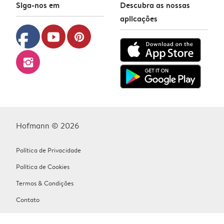
Siga-nos em
Descubra as nossas
aplicações
facebook
youtube
pinterest
instagram
Hofmann © 2026
Política de Privacidade
Política de Cookies
Termos & Condições
Contato