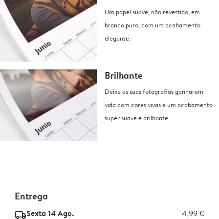
Um papel suave, não revestido, em
branco puro, com um acabamento
elegante.
Brilhante
Deixe as suas fotografias ganharem
vida com cores vivas e um acabamento
super suave e brilhante.
Entrega
Sexta 14 Ago.
4,99 €
delivery_standard_v2