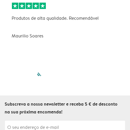
Produtos de alta qualidade. Recomendável
B
Maurilio Soares
V
filled-pagination
outlined-paginatio
outlined-paginat
outlined-pagin
outlined-pag
outlined-p
Subscreva a nossa newsletter e receba 5 € de desconto
na sua próxima encomenda!