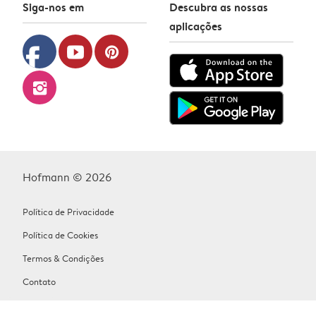
Siga-nos em
Descubra as nossas
aplicações
facebook
youtube
pinterest
instagram
Hofmann © 2026
Política de Privacidade
Política de Cookies
Termos & Condições
Contato