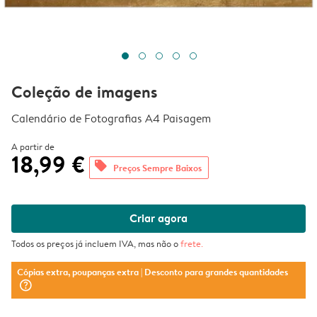
Coleção de imagens
Calendário de Fotografias A4 Paisagem
A partir de
18,99 €
offers
Preços Sempre Baixos
Criar agora
Todos os preços já incluem IVA, mas não o
frete
.
Cópias extra, poupanças extra
| Desconto para grandes quantidades
question_mark_circle