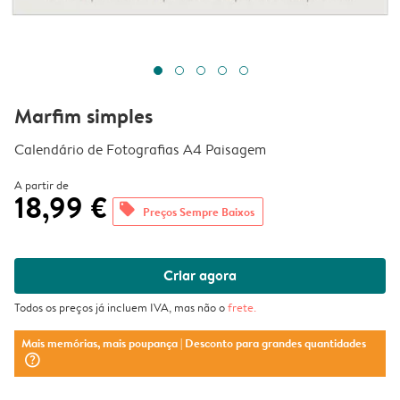
Marfim simples
Calendário de Fotografias A4 Paisagem
A partir de
18,99 €
offers
Preços Sempre Baixos
Criar agora
Todos os preços já incluem IVA, mas não o
frete
.
Mais memórias, mais poupança
| Desconto para grandes quantidades
question_mark_circle