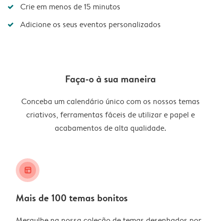
Crie em menos de 15 minutos
Adicione os seus eventos personalizados
Faça-o à sua maneira
Conceba um calendário único com os nossos temas
criativos, ferramentas fáceis de utilizar e papel e
acabamentos de alta qualidade.
layout_alt
Mais de 100 temas bonitos
Mergulhe na nossa coleção de temas desenhados por