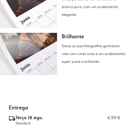
branco puro, com um acabamento
elegante.
Brilhante
Deixe as suas fotografias ganharem
vida com cores vivas e um acabamento
super suave e brilhante.
Entrega
Terça 18 Ago.
4,99 €
delivery_standard_v2
Standard