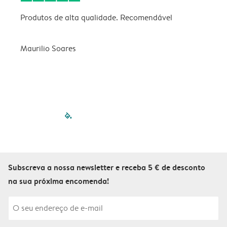
Produtos de alta qualidade. Recomendável
B
Maurilio Soares
V
filled-pagination
outlined-paginatio
outlined-paginat
outlined-pagin
outlined-pag
outlined-p
Subscreva a nossa newsletter e receba 5 € de desconto
na sua próxima encomenda!