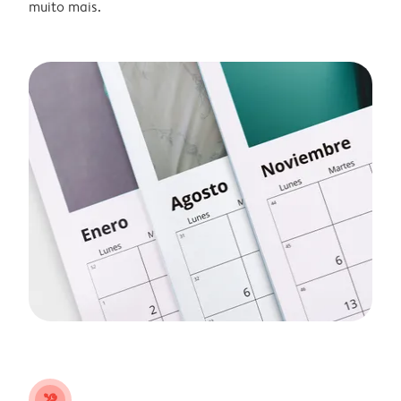
muito mais.
tools