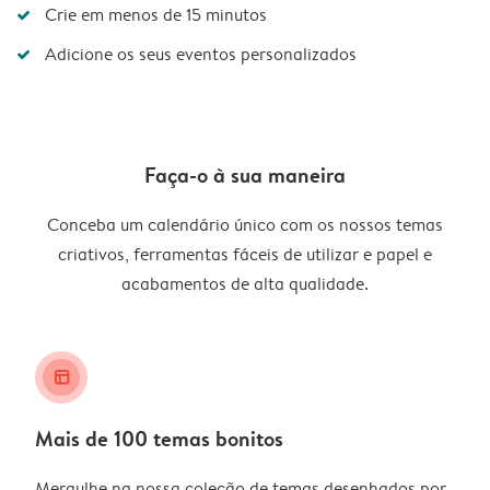
Crie em menos de 15 minutos
Adicione os seus eventos personalizados
Faça-o à sua maneira
Conceba um calendário único com os nossos temas
criativos, ferramentas fáceis de utilizar e papel e
acabamentos de alta qualidade.
layout_alt
Mais de 100 temas bonitos
Mergulhe na nossa coleção de temas desenhados por