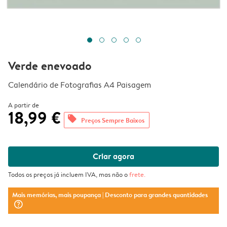
Verde enevoado
Calendário de Fotografias A4 Paisagem
A partir de
18,99 €
offers
Preços Sempre Baixos
Criar agora
Todos os preços já incluem IVA, mas não o
frete
.
Mais memórias, mais poupança
| Desconto para grandes quantidades
question_mark_circle