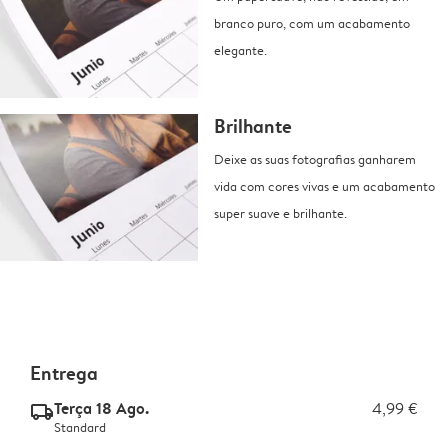
branco puro, com um acabamento
elegante.
Brilhante
Deixe as suas fotografias ganharem
vida com cores vivas e um acabamento
super suave e brilhante.
Entrega
Terça 18 Ago.
4,99 €
delivery_standard_v2
Standard