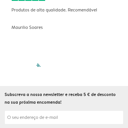
Produtos de alta qualidade. Recomendável
B
Maurilio Soares
V
filled-pagination
outlined-paginatio
outlined-paginat
outlined-pagin
outlined-pag
outlined-p
Subscreva a nossa newsletter e receba 5 € de desconto
na sua próxima encomenda!