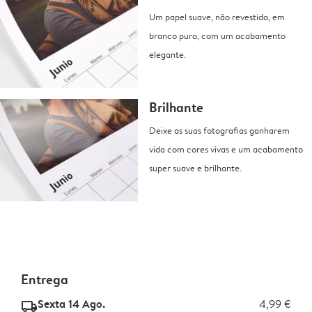
Um papel suave, não revestido, em
branco puro, com um acabamento
elegante.
Brilhante
Deixe as suas fotografias ganharem
vida com cores vivas e um acabamento
super suave e brilhante.
Entrega
Sexta 14 Ago.
4,99 €
delivery_standard_v2