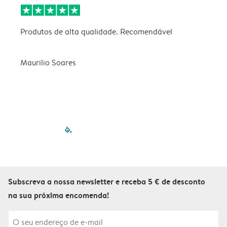
Produtos de alta qualidade. Recomendável
B
Maurilio Soares
V
filled-pagination
outlined-paginatio
outlined-paginat
outlined-pagin
outlined-pag
outlined-p
Subscreva a nossa newsletter e receba 5 € de desconto
na sua próxima encomenda!