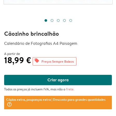
Cãozinho brincalhão
Calendário de Fotografias A4 Paisagem
A partir de
18,99 €
offers
Preços Sempre Baixos
Criar agora
Todos os preços já incluem IVA, mas não o
frete
.
Cópias extra, poupanças extra
| Desconto para grandes quantidades
question_mark_circle