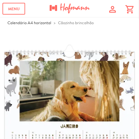
profile
shopping_cart
MENU
Calendário A4 horizontal
Cãozinho brincalhão