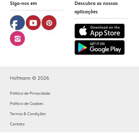
Siga-nos em
Descubra as nossas
aplicações
facebook
youtube
pinterest
instagram
Hofmann © 2026
Política de Privacidade
Política de Cookies
Termos & Condições
Contato