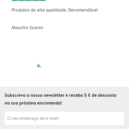
Produtos de alta qualidade. Recomendável
B
Maurilio Soares
V
filled-pagination
outlined-paginatio
outlined-paginat
outlined-pagin
outlined-pag
outlined-p
Subscreva a nossa newsletter e receba 5 € de desconto
na sua próxima encomenda!