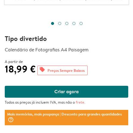
Tipo divertido
Calendário de Fotografias A4 Paisagem
A partir de
18,99 €
offers
Preços Sempre Baixos
Criar agora
Todos os preços já incluem IVA, mas não o
frete
.
Mais memórias, mais poupança
| Desconto para grandes quantidades
question_mark_circle