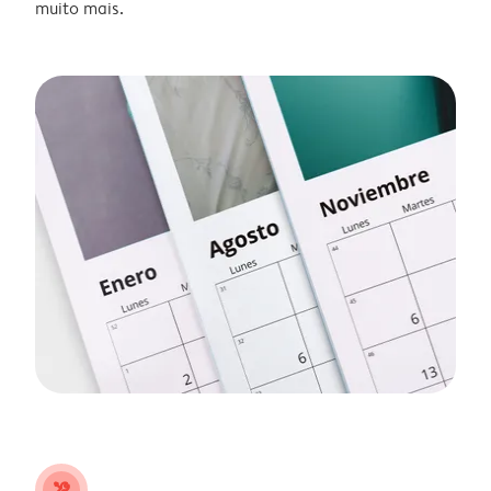
muito mais.
tools