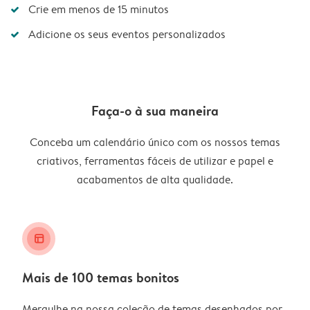
Crie em menos de 15 minutos
Adicione os seus eventos personalizados
Faça-o à sua maneira
Conceba um calendário único com os nossos temas
criativos, ferramentas fáceis de utilizar e papel e
acabamentos de alta qualidade.
layout_alt
Mais de 100 temas bonitos
Mergulhe na nossa coleção de temas desenhados por