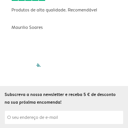
Produtos de alta qualidade. Recomendável
B
Maurilio Soares
V
filled-pagination
outlined-paginatio
outlined-paginat
outlined-pagin
outlined-pag
outlined-p
Subscreva a nossa newsletter e receba 5 € de desconto
na sua próxima encomenda!