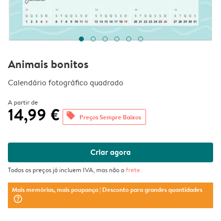
Animais bonitos
Calendário fotográfico quadrado
A partir de
14,99 €
offers
Preços Sempre Baixos
Criar agora
Todos os preços já incluem IVA, mas não o
frete
.
Mais memórias, mais poupança
| Desconto para grandes quantidades
question_mark_circle