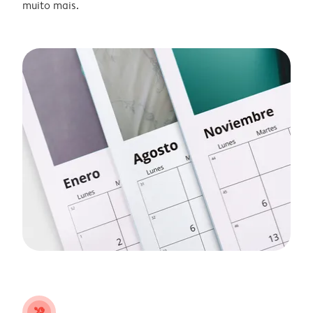
muito mais.
tools