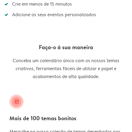
Crie em menos de 15 minutos
Adicione os seus eventos personalizados
Faça-o à sua maneira
Conceba um calendário único com os nossos temas
criativos, ferramentas fáceis de utilizar e papel e
acabamentos de alta qualidade.
layout_alt
Mais de 100 temas bonitos
Mergulhe na nossa coleção de temas desenhados por