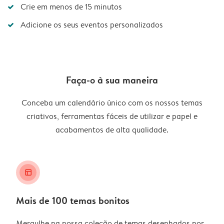
Crie em menos de 15 minutos
Adicione os seus eventos personalizados
Faça-o à sua maneira
Conceba um calendário único com os nossos temas
criativos, ferramentas fáceis de utilizar e papel e
acabamentos de alta qualidade.
layout_alt
Mais de 100 temas bonitos
Mergulhe na nossa coleção de temas desenhados por