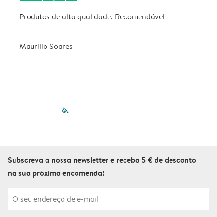
Produtos de alta qualidade. Recomendável
B
Maurilio Soares
V
filled-pagination
outlined-paginatio
outlined-paginat
outlined-pagin
outlined-pag
outlined-p
Subscreva a nossa newsletter e receba 5 € de desconto
na sua próxima encomenda!