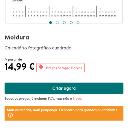
Moldura
Calendário fotográfico quadrado
A partir de
14,99 €
offers
Preços Sempre Baixos
Criar agora
Todos os preços já incluem IVA, mas não o
frete
.
Mais memórias, mais poupança
| Desconto para grandes quantidades
question_mark_circle