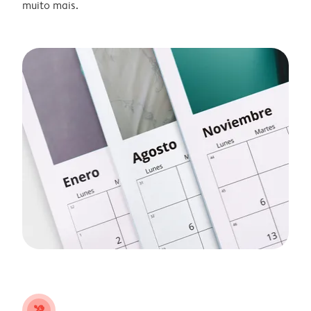
muito mais.
tools