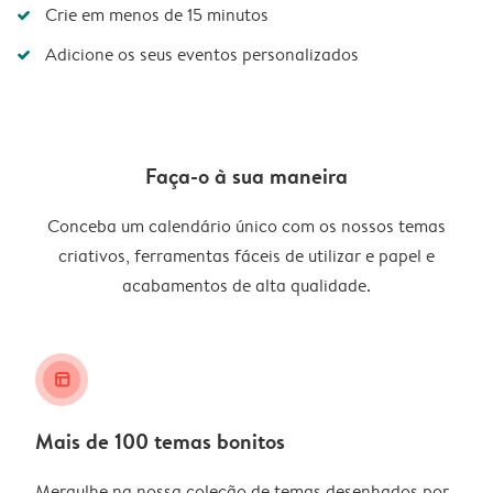
Crie em menos de 15 minutos
Adicione os seus eventos personalizados
Faça-o à sua maneira
Conceba um calendário único com os nossos temas
criativos, ferramentas fáceis de utilizar e papel e
acabamentos de alta qualidade.
layout_alt
Mais de 100 temas bonitos
Mergulhe na nossa coleção de temas desenhados por