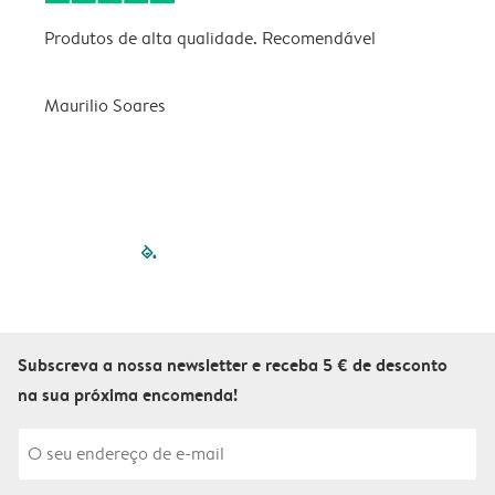
Produtos de alta qualidade. Recomendável
B
Maurilio Soares
V
filled-pagination
outlined-paginatio
outlined-paginat
outlined-pagin
outlined-pag
outlined-p
Subscreva a nossa newsletter e receba 5 € de desconto
na sua próxima encomenda!