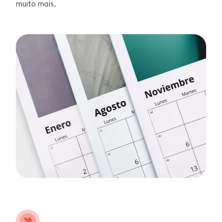
muito mais.
tools