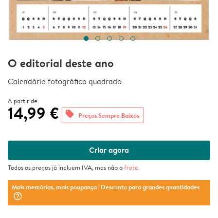
O editorial deste ano
Calendário fotográfico quadrado
A partir de
14,99 €
offers
Preços Sempre Baixos
Criar agora
Todos os preços já incluem IVA, mas não o
frete
.
Mais memórias, mais poupança
| Desconto para grandes quantidades
question_mark_circle