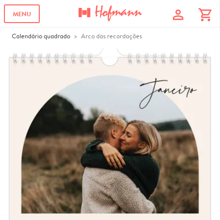
profile
shopping_cart
MENU
Calendário quadrado
Arco das recordações