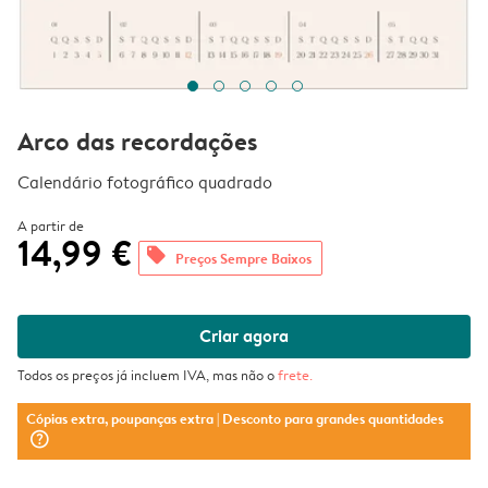
Arco das recordações
Calendário fotográfico quadrado
A partir de
14,99 €
offers
Preços Sempre Baixos
Criar agora
Todos os preços já incluem IVA, mas não o
frete
.
Cópias extra, poupanças extra
| Desconto para grandes quantidades
question_mark_circle