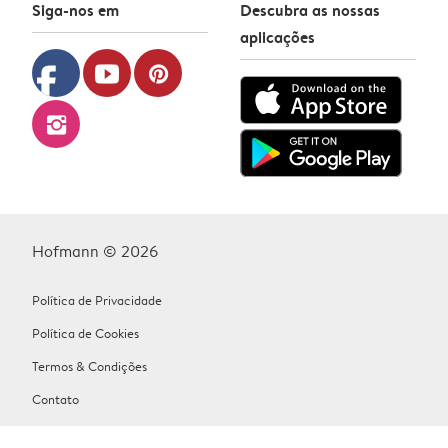
Siga-nos em
Descubra as nossas
aplicações
facebook
youtube
pinterest
instagram
Hofmann © 2026
Política de Privacidade
Política de Cookies
Termos & Condições
Contato