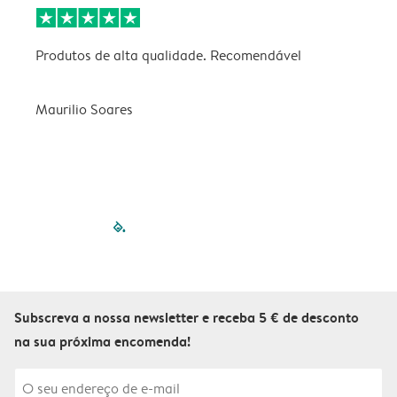
Produtos de alta qualidade. Recomendável
B
Maurilio Soares
V
filled-pagination
outlined-paginatio
outlined-paginat
outlined-pagin
outlined-pag
outlined-p
Subscreva a nossa newsletter e receba 5 € de desconto
na sua próxima encomenda!