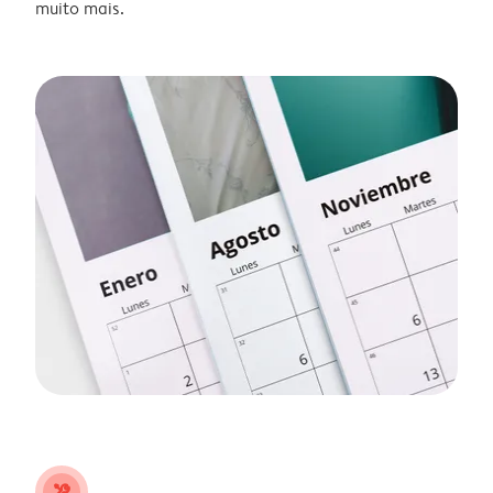
muito mais.
tools