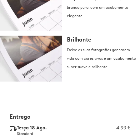
branco puro, com um acabamento
elegante.
Brilhante
Deixe as suas fotografias ganharem
vida com cores vivas e um acabamento
super suave e brilhante.
Entrega
Terça 18 Ago.
4,99 €
delivery_standard_v2
Standard