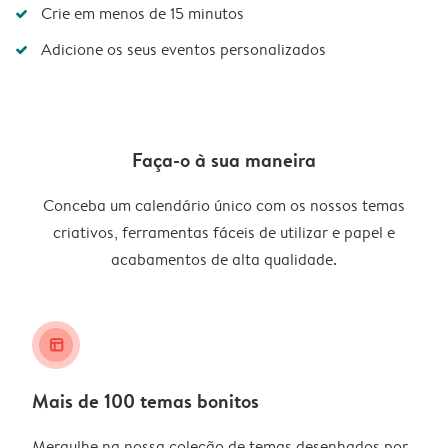
Crie em menos de 15 minutos
Adicione os seus eventos personalizados
Faça-o à sua maneira
Conceba um calendário único com os nossos temas
criativos, ferramentas fáceis de utilizar e papel e
acabamentos de alta qualidade.
layout_alt
Mais de 100 temas bonitos
Mergulhe na nossa coleção de temas desenhados por