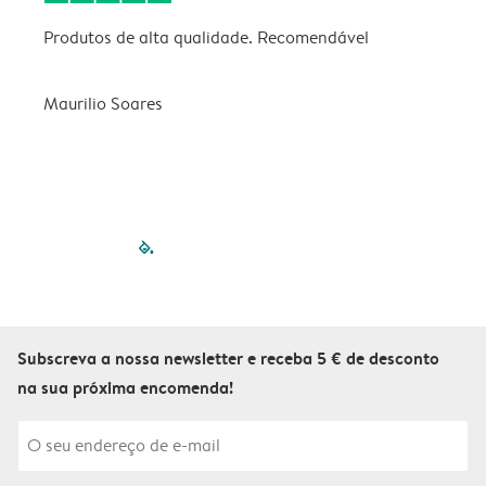
Produtos de alta qualidade. Recomendável
B
Maurilio Soares
V
filled-pagination
outlined-paginatio
outlined-paginat
outlined-pagin
outlined-pag
outlined-p
Subscreva a nossa newsletter e receba 5 € de desconto
na sua próxima encomenda!