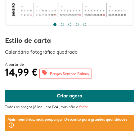
Estilo de carta
Calendário fotográfico quadrado
A partir de
14,99 €
offers
Preços Sempre Baixos
Criar agora
Todos os preços já incluem IVA, mas não o
frete
.
Mais memórias, mais poupança
| Desconto para grandes quantidades
question_mark_circle