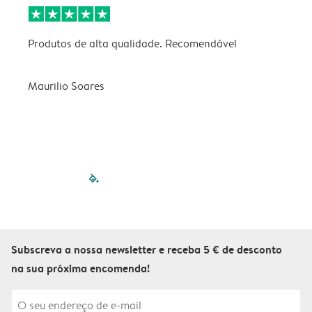
Produtos de alta qualidade. Recomendável
B
Maurilio Soares
V
filled-pagination
outlined-paginatio
outlined-paginat
outlined-pagin
outlined-pag
outlined-p
Subscreva a nossa newsletter e receba 5 € de desconto
na sua próxima encomenda!