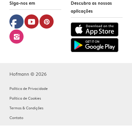
Siga-nos em
Descubra as nossas
aplicações
facebook
youtube
pinterest
instagram
Hofmann © 2026
Política de Privacidade
Política de Cookies
Termos & Condições
Contato