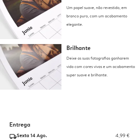
Um papel suave, não revestido, em
branco puro, com um acabamento
elegante.
Brilhante
Deixe as suas fotografias ganharem
vida com cores vivas e um acabamento
super suave e brilhante.
Entrega
Sexta 14 Ago.
4,99 €
delivery_standard_v2