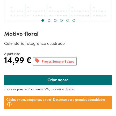
Motivo floral
Calendário fotográfico quadrado
A partir de
14,99 €
offers
Preços Sempre Baixos
Criar agora
Todos os preços já incluem IVA, mas não o
frete
.
Cópias extra, poupanças extra
| Desconto para grandes quantidades
question_mark_circle