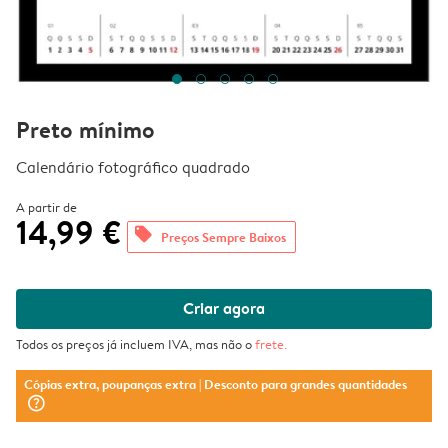
Preto mínimo
Calendário fotográfico quadrado
A partir de
14,99 €
offers
Preços Sempre Baixos
Criar agora
Todos os preços já incluem IVA, mas não o
frete
.
Cópias extra, poupanças extra
| Desconto para grandes quantidades
question_mark_circle