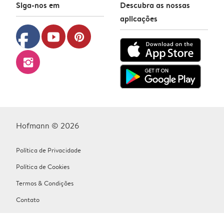
Siga-nos em
Descubra as nossas
aplicações
facebook
youtube
pinterest
instagram
Hofmann © 2026
Política de Privacidade
Política de Cookies
Termos & Condições
Contato