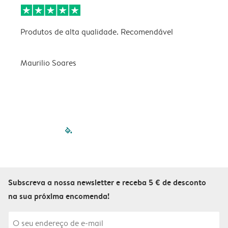
Produtos de alta qualidade. Recomendável
B
Maurilio Soares
V
filled-pagination
outlined-paginatio
outlined-paginat
outlined-pagin
outlined-pag
outlined-p
Subscreva a nossa newsletter e receba 5 € de desconto
na sua próxima encomenda!