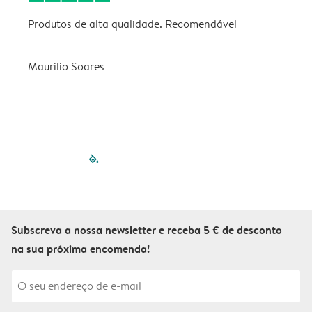
Produtos de alta qualidade. Recomendável
B
Maurilio Soares
V
filled-pagination
outlined-paginatio
outlined-paginat
outlined-pagin
outlined-pag
outlined-p
Subscreva a nossa newsletter e receba 5 € de desconto
na sua próxima encomenda!