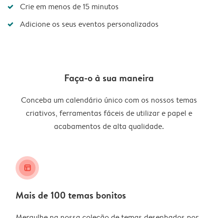
Crie em menos de 15 minutos
Adicione os seus eventos personalizados
Faça-o à sua maneira
Conceba um calendário único com os nossos temas
criativos, ferramentas fáceis de utilizar e papel e
acabamentos de alta qualidade.
layout_alt
Mais de 100 temas bonitos
Mergulhe na nossa coleção de temas desenhados por