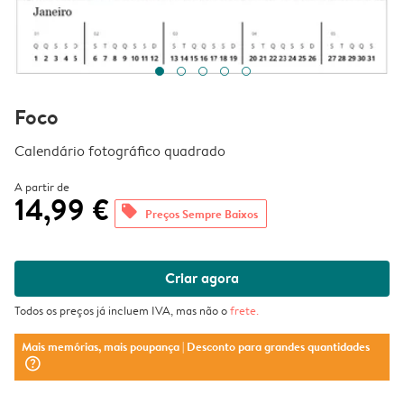
Foco
Calendário fotográfico quadrado
A partir de
14,99 €
offers
Preços Sempre Baixos
Criar agora
Todos os preços já incluem IVA, mas não o
frete
.
Mais memórias, mais poupança
| Desconto para grandes quantidades
question_mark_circle