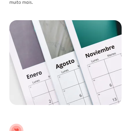
muito mais.
tools