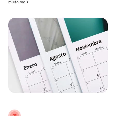
muito mais.
tools