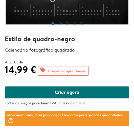
Estilo de quadro-negro
Calendário fotográfico quadrado
A partir de
14,99 €
offers
Preços Sempre Baixos
Criar agora
Todos os preços já incluem IVA, mas não o
frete
.
Mais memórias, mais poupança
| Desconto para grandes quantidades
question_mark_circle