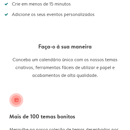
Crie em menos de 15 minutos
Adicione os seus eventos personalizados
Faça-o à sua maneira
Conceba um calendário único com os nossos temas
criativos, ferramentas fáceis de utilizar e papel e
acabamentos de alta qualidade.
layout_alt
Mais de 100 temas bonitos
Mergulhe na nossa coleção de temas desenhados por