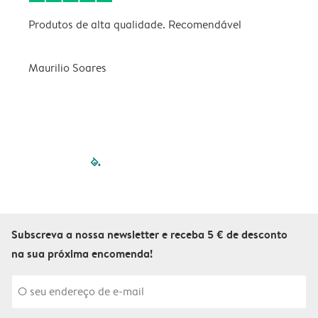
Produtos de alta qualidade. Recomendável
B
Maurilio Soares
V
filled-pagination
outlined-paginatio
outlined-paginat
outlined-pagin
outlined-pag
outlined-p
Subscreva a nossa newsletter e receba 5 € de desconto
na sua próxima encomenda!