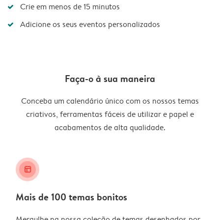
Crie em menos de 15 minutos
Adicione os seus eventos personalizados
Faça-o à sua maneira
Conceba um calendário único com os nossos temas
criativos, ferramentas fáceis de utilizar e papel e
acabamentos de alta qualidade.
layout_alt
Mais de 100 temas bonitos
Mergulhe na nossa coleção de temas desenhados por