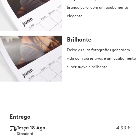
branco puro, com um acabamento
elegante.
Brilhante
Deixe as suas fotografias ganharem
vida com cores vivas e um acabamento
super suave e brilhante.
Entrega
Terça 18 Ago.
4,99 €
delivery_standard_v2
Standard