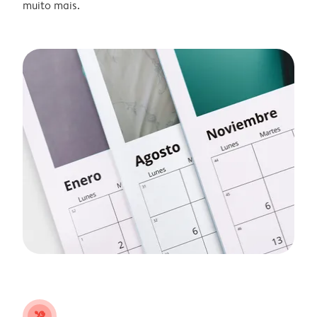
muito mais.
tools