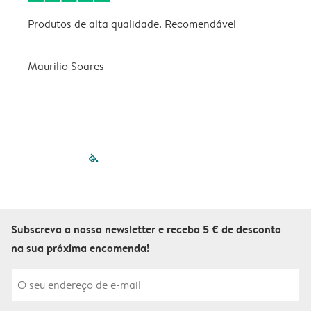
Produtos de alta qualidade. Recomendável
B
Maurilio Soares
V
filled-pagination
outlined-paginatio
outlined-paginat
outlined-pagin
outlined-pag
outlined-p
Subscreva a nossa newsletter e receba 5 € de desconto
na sua próxima encomenda!