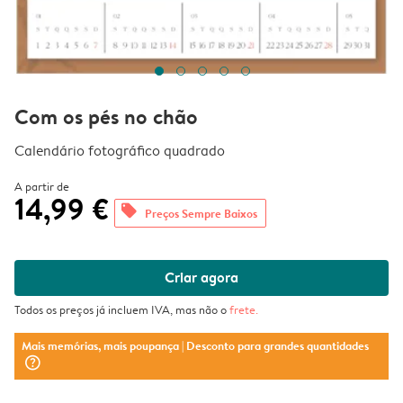
Com os pés no chão
Calendário fotográfico quadrado
A partir de
14,99 €
offers
Preços Sempre Baixos
Criar agora
Todos os preços já incluem IVA, mas não o
frete
.
Mais memórias, mais poupança
| Desconto para grandes quantidades
question_mark_circle