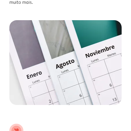
muito mais.
tools