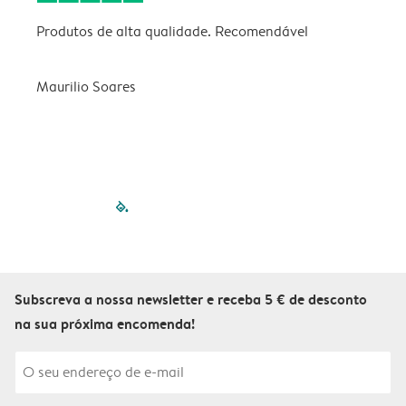
Produtos de alta qualidade. Recomendável
B
Maurilio Soares
V
filled-pagination
outlined-paginatio
outlined-paginat
outlined-pagin
outlined-pag
outlined-p
Subscreva a nossa newsletter e receba 5 € de desconto
na sua próxima encomenda!