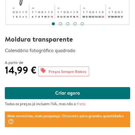
Moldura transparente
Calendário fotográfico quadrado
A partir de
14,99 €
offers
Preços Sempre Baixos
Criar agora
Todos os preços já incluem IVA, mas não o
frete
.
Mais memórias, mais poupança
| Desconto para grandes quantidades
question_mark_circle