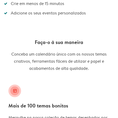
Crie em menos de 15 minutos
Adicione os seus eventos personalizados
Faça-o à sua maneira
Conceba um calendário único com os nossos temas
criativos, ferramentas fáceis de utilizar e papel e
acabamentos de alta qualidade.
layout_alt
Mais de 100 temas bonitos
Mergulhe na nossa coleção de temas desenhados por