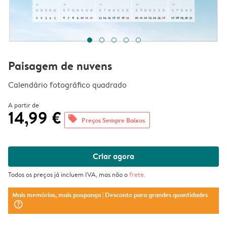
Paisagem de nuvens
Calendário fotográfico quadrado
A partir de
14,99 €
offers
Preços Sempre Baixos
Criar agora
Todos os preços já incluem IVA, mas não o
frete
.
Mais memórias, mais poupança
| Desconto para grandes quantidades
question_mark_circle