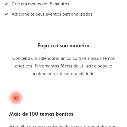
Crie em menos de 15 minutos
Adicione os seus eventos personalizados
Faça-o à sua maneira
Conceba um calendário único com os nossos temas
criativos, ferramentas fáceis de utilizar e papel e
acabamentos de alta qualidade.
layout_alt
Mais de 100 temas bonitos
Mergulhe na nossa coleção de temas desenhados por