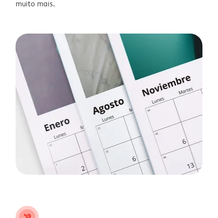
muito mais.
tools