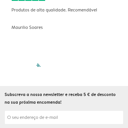
Produtos de alta qualidade. Recomendável
B
Maurilio Soares
V
filled-pagination
outlined-paginatio
outlined-paginat
outlined-pagin
outlined-pag
outlined-p
Subscreva a nossa newsletter e receba 5 € de desconto
na sua próxima encomenda!