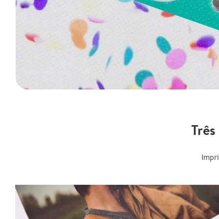
Três
Impr