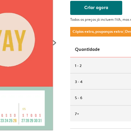
Criar agora
Todos os preços já incluem IVA, mas
Cópias extra, poupanças extra
| De
Quantidade
1 - 2
3 - 4
5 - 6
7+