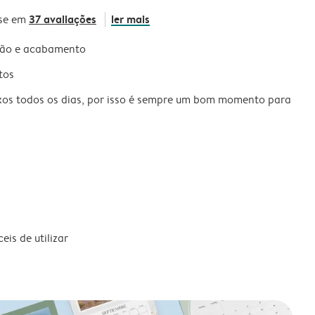
37 avaliações
ler mais
se em
são e acabamento
tos
xos todos os dias, por isso é sempre um bom momento para
is de utilizar