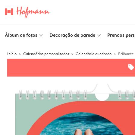
Álbum de fotos
Decoração de parede
Prendas pers
slim_arrow_down
slim_arrow_down
Início
Calendários personalizados
Calendário quadrado
Brilhante
offers