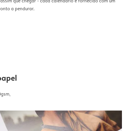
 assim que chegar - cada calendário é fornecido com um
ronto a pendurar.
papel
0gsm,