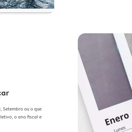
çar
l, Setembro ou o que
etivo, o ano fiscal e