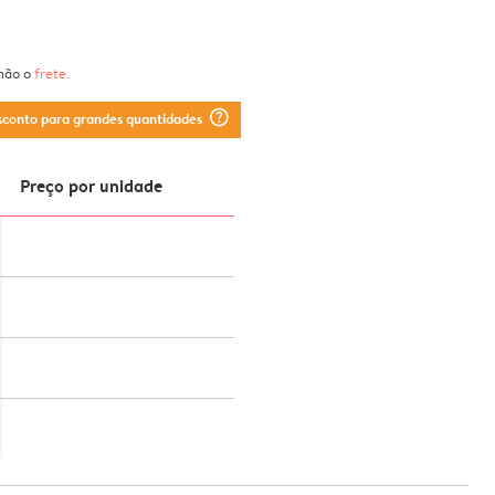
 não o
frete
.
question_mark_circle
sconto para grandes quantidades
Preço por unidade