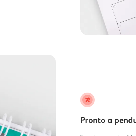
tools
Pronto a pend