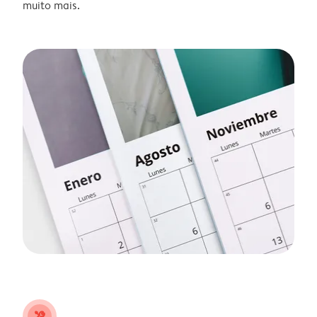
muito mais.
tools