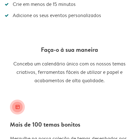
Crie em menos de 15 minutos
Adicione os seus eventos personalizados
Faça-o à sua maneira
Conceba um calendário único com os nossos temas
criativos, ferramentas fáceis de utilizar e papel e
acabamentos de alta qualidade.
layout_alt
Mais de 100 temas bonitos
Mergulhe na nossa coleção de temas desenhados por