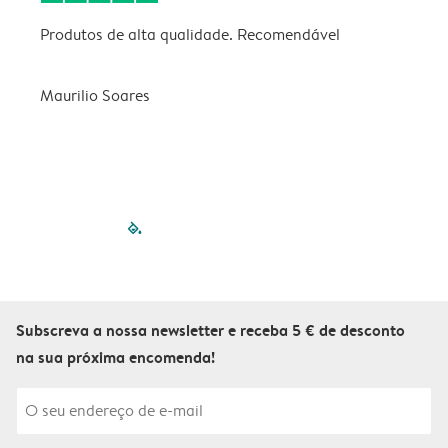
Produtos de alta qualidade. Recomendável
B
Maurilio Soares
V
filled-pagination
outlined-paginatio
outlined-paginat
outlined-pagin
outlined-pag
outlined-p
Subscreva a nossa newsletter e receba 5 € de desconto
na sua próxima encomenda!