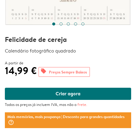
Felicidade de cereja
Calendário fotográfico quadrado
A partir de
14,99 €
offers
Preços Sempre Baixos
Criar agora
Todos os preços já incluem IVA, mas não o
frete
.
Mais memórias, mais poupança
| Desconto para grandes quantidades
question_mark_circle