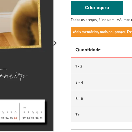
Criar agora
Todos os preços já incluem IVA, mas
Mais memórias, mais poupança
| D
Quantidade
1 - 2
3 - 4
5 - 6
7+