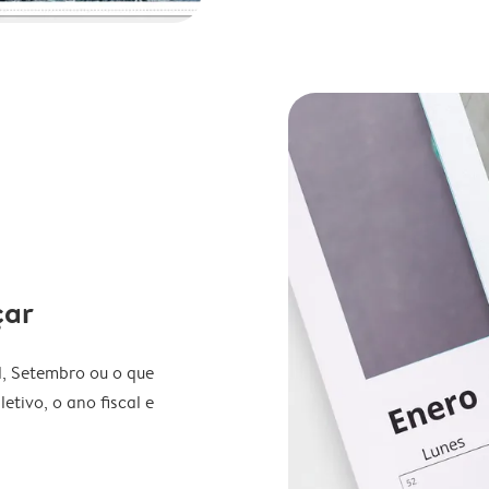
çar
l, Setembro ou o que
etivo, o ano fiscal e