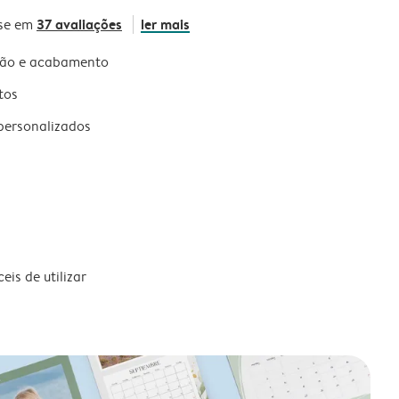
37 avaliações
ler mais
se em
são e acabamento
tos
personalizados
is de utilizar