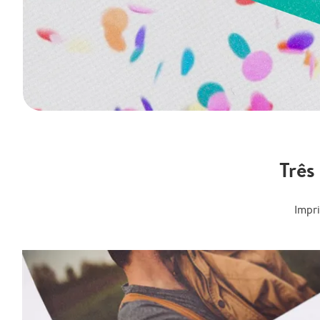
Três
Impr