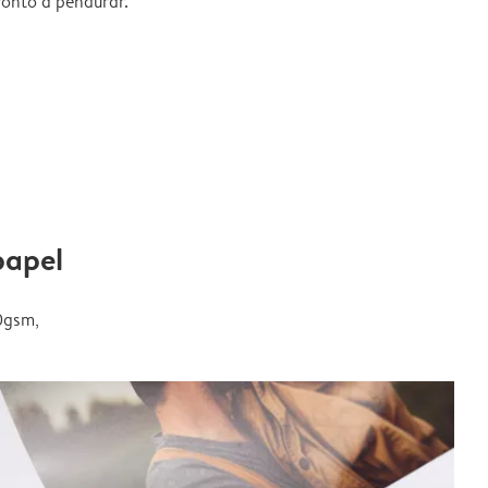
ronto a pendurar.
papel
0gsm,