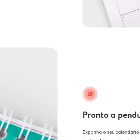
tools
Pronto a pend
Exponha o seu calendário