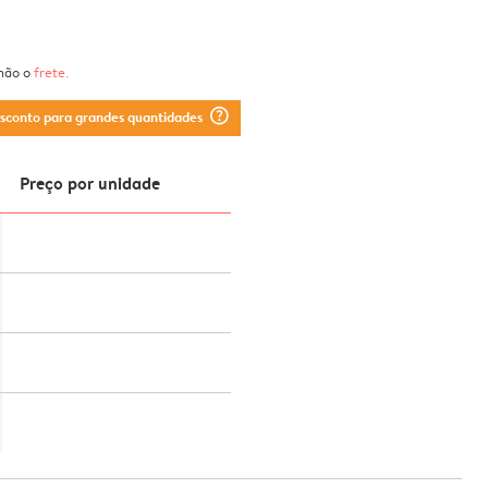
 não o
frete
.
question_mark_circle
esconto para grandes quantidades
Preço por unidade