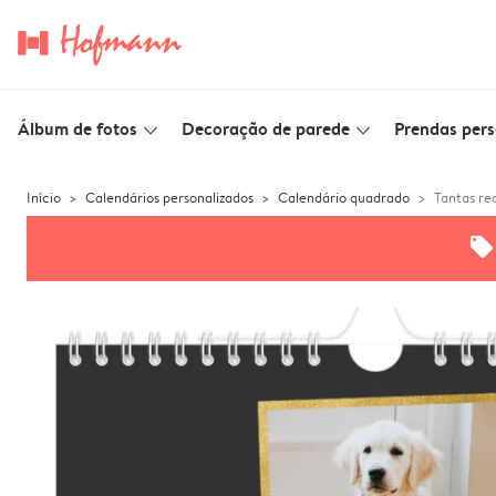
Álbum de fotos
Decoração de parede
Prendas pers
slim_arrow_down
slim_arrow_down
Início
Calendários personalizados
Calendário quadrado
Tantas re
offers